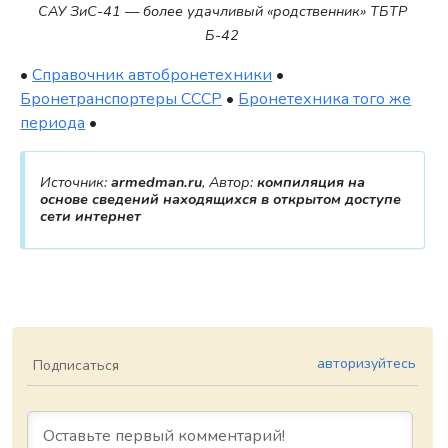
САУ ЗиС-41 — более удачливый «родственник» ТБТР
Б-42
•
Справочник автобронетехники
•
Бронетранспортеры СССР
•
Бронетехника того же
периода
•
Источник:
armedman.ru
, Автор:
компиляция на
основе сведений находящихся в открытом доступе
сети интернет
авторизуйтесь
Подписаться