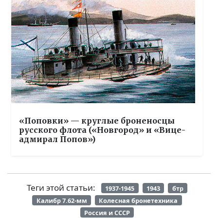
«Поповки» — круглые броненосцы
русского флота («Новгород» и «Вице-
адмирал Попов»)
Теги этой статьи:
1937-1945
1943
бтр
Калибр 7.62-мм
Колесная бронетехника
Россия и СССР