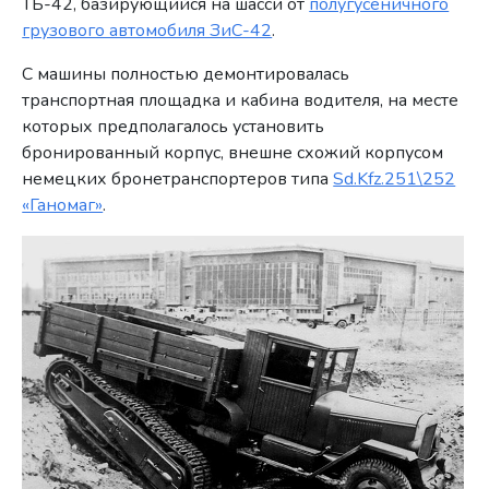
ТБ-42, базирующийся на шасси от
полугусеничного
грузового автомобиля ЗиС-42
.
С машины полностью демонтировалась
транспортная площадка и кабина водителя, на месте
которых предполагалось установить
бронированный корпус, внешне схожий корпусом
немецких бронетранспортеров типа
Sd.Kfz.251\252
«Ганомаг»
.