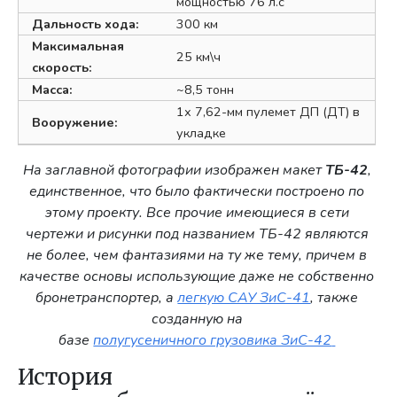
мощностью 76 л.с
Дальность хода:
300 км
Максимальная
25 км\ч
скорость:
Масса:
~8,5 тонн
1х 7,62-мм пулемет ДП (ДТ) в
Вооружение:
укладке
На заглавной фотографии изображен макет
ТБ-42
,
единственное, что было фактически построено по
этому проекту. Все прочие имеющиеся в сети
чертежи и рисунки под названием ТБ-42 являются
не более, чем фантазиями на ту же тему, причем в
качестве основы использующие даже не собственно
бронетранспортер, а
легкую САУ ЗиС-41
, также
созданную на
базе
полугусеничного грузовика ЗиС-42
История