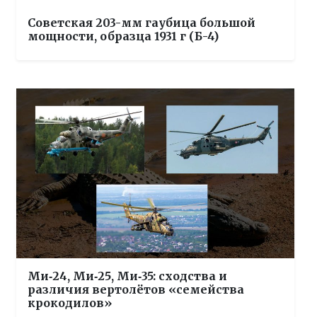
Советская 203-мм гаубица большой
мощности, образца 1931 г (Б-4)
Ми‑24, Ми‑25, Ми‑35: сходства и
различия вертолётов «семейства
крокодилов»