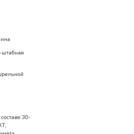
шина
о-штабная
турельной
 составе 30-
КТ,
томёта