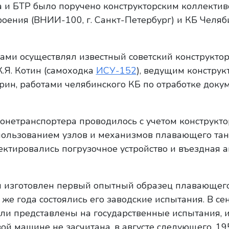
а и БТР было поручено конструкторским коллект
оения (ВНИИ-100, г. Санкт-Петербург) и КБ Челяб
ами осуществлял известный советский конструкто
.Я. Котин (самоходка
ИСУ-152
), ведущим конструк
рин, работами челябинского КБ по отработке доку
нетранспортера проводилось с учетом конструкто
пользованием узлов и механизмов плавающего тан
ктировались погрузочное устройство и въездная 
ыл изготовлен первый опытный образец плавающег
о же года состоялись его заводские испытания. В с
ыли представлены на государственные испытания, и
й машине не засчитана, в августе следующего, 19