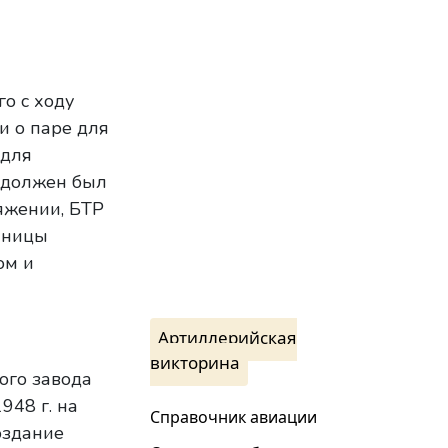
о с ходу
и о паре для
 для
м должен был
яжении, БТР
иницы
ом и
Артиллерийская
викторина
ого завода
948 г. на
Справочник авиации
оздание