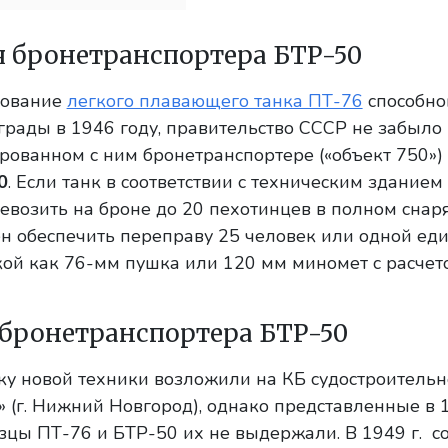
я бронетранспортера БТР-50
рование
легкого плавающего танка ПТ-76
способног
рады в 1946 году, правительство СССР не забыло 
ванном с ним бронетранспортере («объект 750»)
0
. Если танк в соответствии с техническим здание
евозить на броне до 20 пехотинцев в полном снар
н обеспечить переправу 25 человек или одной ед
кой как 76-мм пушка или 120 мм миномет с расчет
бронетранспортера БТР-50
у новой техники возложили на КБ судостроительн
(г. Нижний Новгород), однако представленные в 1
цы ПТ-76 и БТР-50 их не выдержали. В 1949 г. с