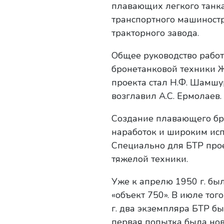
плавающих легкого танк
транспортного машиностр
тракторного завода.
Общее руководство работ
бронетанковой техники Ж
проекта стал Н.Ф. Шамшу
возглавил А.С. Ермолаев.
Создание плавающего бро
наработок и широким ис
Специально для БТР прое
тяжелой техники.
Уже к апрелю 1950 г. б
«объект 750». В июле тог
г. два экземпляра БТР б
первая попытка была ново