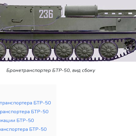
Бронетранспортер БТР-50, вид сбоку
етранспортера БТР-50
ранспортера БТР-50
икации БТР-50
ранспортера БТР-50