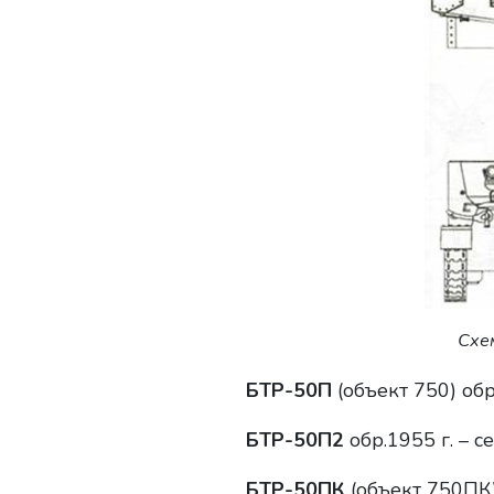
Схе
БТР-50П
(объект 750) обр
БТР-50П2
обр.1955 г. – 
БТР-50ПК
(объект 750ПК)