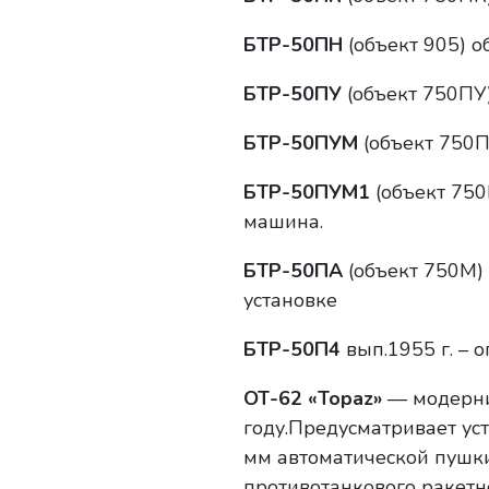
БТР-50ПН
(объект 905) о
БТР-50ПУ
(объект 750ПУ)
БТР-50ПУМ
(объект 750
БТР-50ПУМ1
(объект 750
машина.
БТР-50ПА
(объект 750М) 
установке
БТР-50П4
вып.1955 г. – 
ОТ-62 «Topaz»
— модерни
году.Предусматривает уст
мм автоматической пушки
противотанкового ракетн