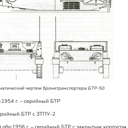
матический чертеж бронетранспортера БТР-50
.1954 г. – серийный БТР
серийный БТР с ЗТПУ-2
 обр.1958 г. – серийный БТР с закрытым корпусом