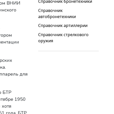
Справочник бронетехники
ивом ВНИИ
инского
Справочник
автобронетехники
Справочник артиллерии
р
Справочник стрелкового
тором
оружия
ментации
рских
ка.
аппарель для
о БТР
ентябре 1950
 хотя
51 года, БТР