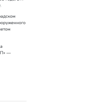
.
радском
вооруженного
метом
да
«П» —