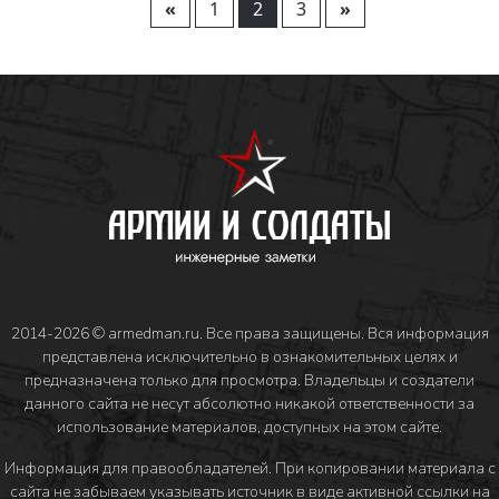
«
1
2
3
»
2014-2026 © armedman.ru. Все права защищены. Вся информация
представлена исключительно в ознакомительных целях и
предназначена только для просмотра. Владельцы и создатели
данного сайта не несут абсолютно никакой ответственности за
использование материалов, доступных на этом сайте.
Информация для правообладателей
. При копировании материала с
сайта не забываем указывать источник в виде активной ссылки на