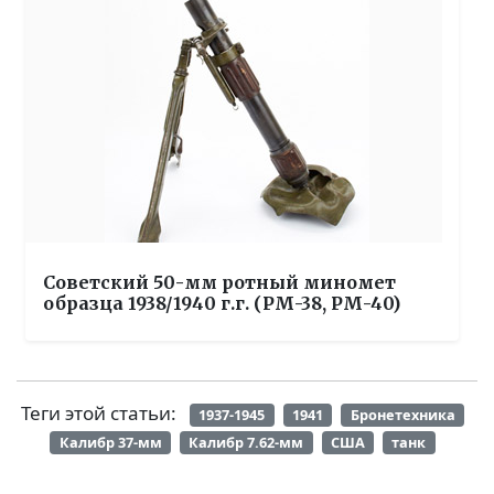
Советский 50-мм ротный миномет
образца 1938/1940 г.г. (РМ-38, РМ-40)
Теги этой статьи:
1937-1945
1941
Бронетехника
Калибр 37-мм
Калибр 7.62-мм
США
танк