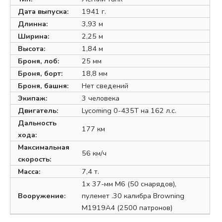
Дата выпуска:
1941 г.
Длинна:
3,93 м
Ширина:
2,25 м
Высота:
1,84 м
Броня, лоб:
25 мм
Броня, борт:
18,8 мм
Броня, башня:
Нет сведений
Экипаж:
3 человека
Двигатель:
Lycoming 0-435T на 162 л.с.
Дальность
177 км
хода:
Максимальная
56 км/ч
скорость:
Масса:
7,4 т.
1х 37-мм M6 (50 снарядов),
Вооружение:
пулемет .30 калибра Browning
M1919A4 (2500 патронов)