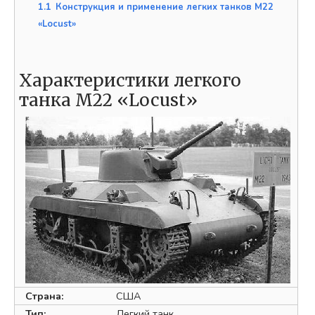
1.1
Конструкция и применение легких танков M22
«Locust»
Характеристики легкого
танка M22 «Locust»
Страна:
США
Тип:
Легкий танк