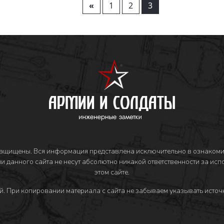
«
1
2
3
защищены. Вся информация представлена исключительно в ознакоми
и данного сайта не несут абсолютно никакой ответственности за ис
этом сайте.
й
. При копировании материала с сайта не забываем указывать источн