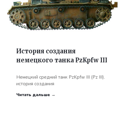
История создания
немецкого танка PzKpfw III
Немецкий средний танк PzKpfw III (Pz III).
история создания
Читать дальше →