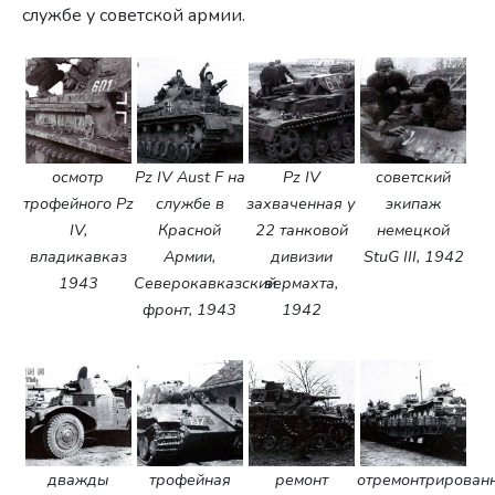
службе у советской армии.
осмотр
Pz IV Aust F на
Pz IV
советский
трофейного Pz
службе в
захваченная у
экипаж
IV,
Красной
22 танковой
немецкой
владикавказ
Армии,
дивизии
StuG III, 1942
1943
Северокавказский
вермахта,
фронт, 1943
1942
дважды
трофейная
ремонт
отремонтрирован