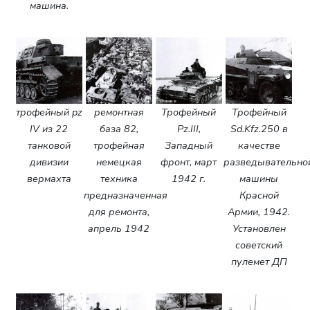
машина.
трофейный pz
ремонтная
Трофейный
Трофейный
IV из 22
база 82,
Pz.III,
Sd.Kfz.250 в
танковой
трофейная
Западный
качестве
дивизии
немецкая
фронт, март
разведывательно
вермахта
техника
1942 г.
машины
предназначенная
Красной
для ремонта,
Армии, 1942.
апрель 1942
Установлен
советский
пулемет ДП