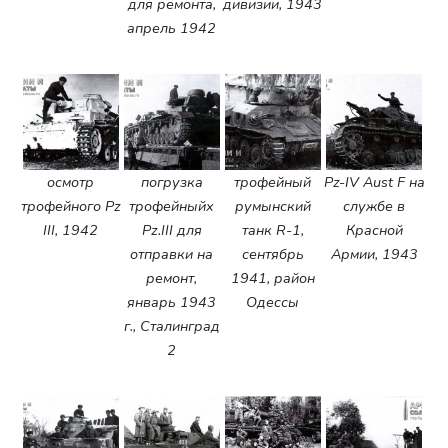
для ремонта,
дивизии, 1943
апрель 1942
осмотр
погрузка
трофейный
Pz-IV Aust F на
трофейного Pz
трофейныйх
румынский
службе в
III, 1942
Pz.III для
танк R-1,
Красной
отправки на
сентябрь
Армии, 1943
ремонт,
1941, район
январь 1943
Одессы
г., Сталинград
2