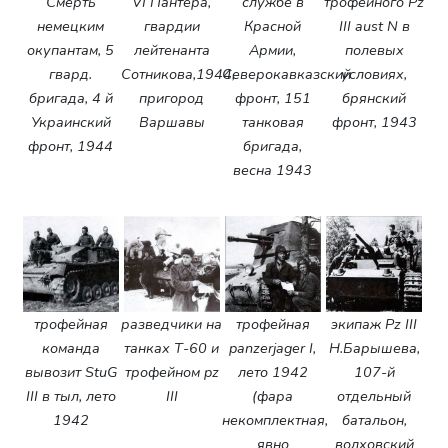
Смерть
VI Пантера,
службе в
трофейного Pz
немецким
гвардии
Красной
III aust N в
окупантам, 5
лейтенанта
Армии,
полевых
гвард.
Сотникова,1944,
Северокавказский
условиях,
бригада, 4 й
пригород
фронт, 151
брянский
Украинский
Варшавы
танковая
фронт, 1943
фронт, 1944
бригада,
весна 1943
трофейная
разведчики на
трофейная
экипаж Pz III
команда
танках Т-60 и
panzerjager I,
Н.Барышева,
вывозит StuG
трофейном pz
лето 1942
107-й
III в тыл, лето
III
(фара
отдельный
1942
некомплектная,
батальон,
явно
волховский