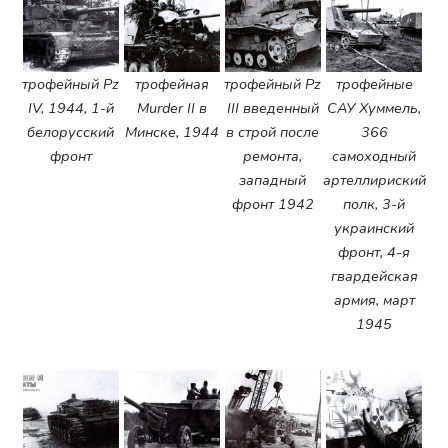
трофейный Pz
трофейная
трофейный Pz
трофейные
IV, 1944, 1-й
Murder II в
III введенный
САУ Хуммель,
белорусский
Минске, 1944
в строй после
366
фронт
ремонта,
самоходный
западный
артеллириский
фронт 1942
полк, 3-й
украинский
фронт, 4-я
гвардейская
армия, март
1945