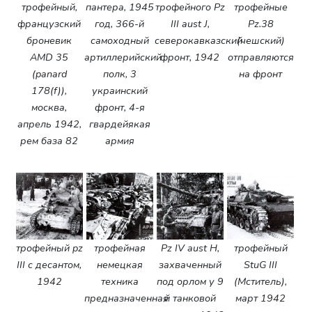
трофейный,
пантера, 1945
трофейного Pz
трофейные
французский
год, 366-й
III aust J,
Pz.38
броневик
самоходный
северокавказский
(чешский)
AMD 35
артиллерийский
фронт, 1942
отправляются
(panard
полк, 3
на фронт
178(f)),
украинский
москва,
фронт, 4-я
апрель 1942,
гвардейякая
рем база 82
армия
трофейный pz
трофейная
Pz IV aust H,
трофейный
III с десантом,
немецкая
захваченный
StuG III
1942
техника
под орлом у 9
(Мститель),
предназначенная
й танковой
март 1942