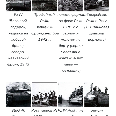
Pz IV
Трофейный
политинформация
Трофейные
(Весенний-
Pz.III,
на фоне Pz III
Pz.III и Pz.IV,
подарок,
Западный
и Pz IV с
(118 танковая
надпись на
фронт,сентябрь
серпом и
дивизия
лобовой
1942 г.
молотом на
вермахта)
броне),
борту (серп и
северо-
молот явно
кавказский
монтаж. А вот
фронт, 1943
танки —
настоящие)
StuG 40
Рота танков Pz
Pz IV Aust F на
ремонт