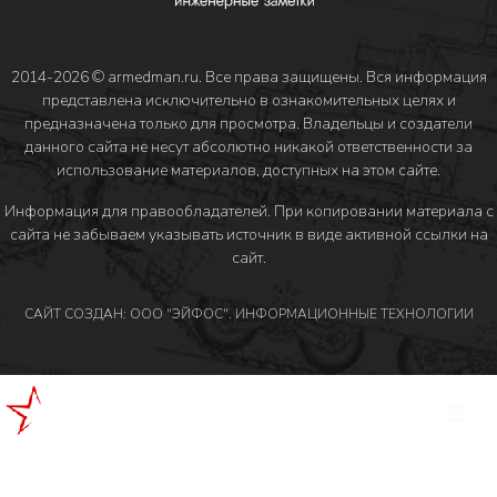
2014-2026 © armedman.ru. Все права защищены. Вся информация
представлена исключительно в ознакомительных целях и
предназначена только для просмотра. Владельцы и создатели
данного сайта не несут абсолютно никакой ответственности за
использование материалов, доступных на этом сайте.
Информация для правообладателей
. При копировании материала с
сайта не забываем указывать источник в виде активной ссылки на
сайт.
САЙТ СОЗДАН: ООО "ЭЙФОС". ИНФОРМАЦИОННЫЕ ТЕХНОЛОГИИ