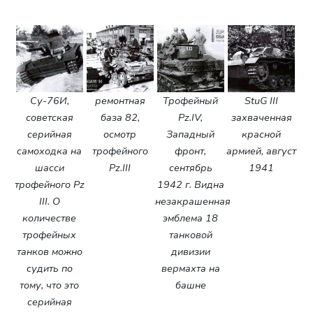
Су-76И,
ремонтная
Трофейный
StuG III
советская
база 82,
Pz.IV,
захваченная
серийная
осмотр
Западный
красной
самоходка на
трофейного
фронт,
армией, август
шасси
Pz.III
сентябрь
1941
трофейного Pz
1942 г. Видна
III. О
незакрашенная
количестве
эмблема 18
трофейных
танковой
танков можно
дивизии
судить по
вермахта на
тому, что это
башне
серийная