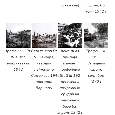
советская)
фронт, 06
июля 1942 г.
трофейный Pz
Рота танков Pz
ремонтная
Трофейный
IV aust f,
VI Пантера,
бригада
Pz.III,
владикавказ
гвардии
изучает
Западный
1942
лейтенанта
трофейные
фронт,
Сотникова,1944,
StuG III 192
сентябрь
пригород
дивизиона
1942 г.
Варшавы
штурмовых
орудий на
ремонтной
базе 82,
апрель 1942 г