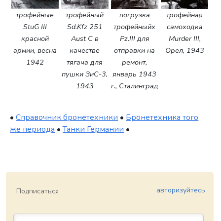
трофейные
трофейный
погрузка
трофейная
StuG III
Sd.Kfz 251
трофейныйх
самоходка
красной
Aust C в
Pz.III для
Murder III,
армии, весна
качестве
отправки на
Орел, 1943
1942
тягача для
ремонт,
пушки ЗиС-3,
январь 1943
1943
г., Сталинград
•
Справочник бронетехники
•
Бронетехника того
же периода
•
Танки Германии
•
авторизуйтесь
Подписаться