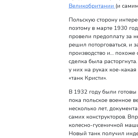
Великобритании
(и сами
Польскую сторону интере
поэтому в марте 1930 год
провели предоплату за н
решил поторговаться, и 
производство и… похоже он
сделка была расторгнута
у них на руках кое-кака
«танк Кристи».
В 1932 году были готовы
пока польское военное в
несколько лет, документа
самих конструкторов. Впр
колесно-гусеничной маши
Новый танк получил инд