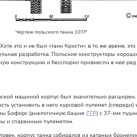
Чертеж польского танка 10TP
Хотя это и не был «танк Кристи», в то же время, это
ельная разработка. Польские конструкторы хорошо
ую конструкцию и бесспорно привнесли в неё ряд
нской машиной корпус был значительно расширен,
ть установить в него курсовой пулемет (спереди) 
мы Бофорс (аналогичную башне
7TP
) с 37-мм пушк
мы и спаренным пулеметом.
ловек, корпус танка собирался из катаных бронелис