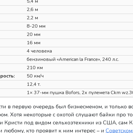
5,4 м
2,6 м
2,2 м
8-20 мм
20 мм
16 мм
4 человека
бензиновый «American la France», 240 л.с.
210 км
рость:
50 км/ч
12,4 т.
1× 37-мм пушка Bofors, 2х пулемета Ckm wz.3
ти в первую очередь был бизнесменом, и только в
м. Хотя некоторые с охотой слушают байки про то
и Кристи под видом сельхозтехники из США, сам К
 любому, кто проявит к ним интерес – и
Советском