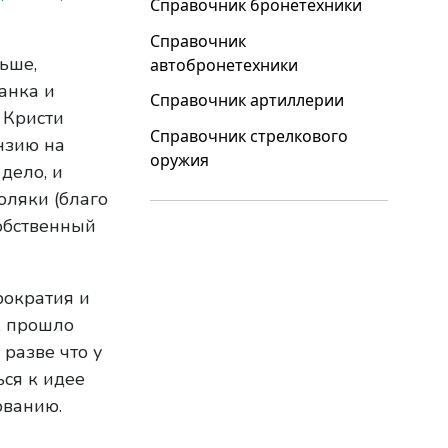
Справочник бронетехники
Справочник
ьше,
автобронетехники
анка и
Справочник артиллерии
 Кристи
Справочник стрелкового
нзию на
оружия
дело, и
оляки (благо
собственный
рократия и
, прошло
 разве что у
ься к идее
ованию.