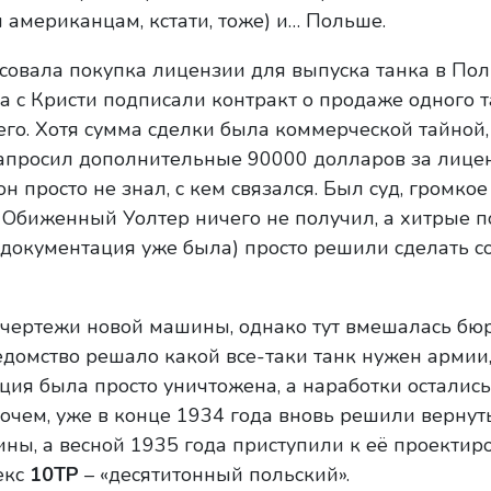
м американцам, кстати, тоже) и… Польше.
совала покупка лицензии для выпуска танка в Пол
а с Кристи подписали контракт о продаже одного т
его. Хотя сумма сделки была коммерческой тайной,
запросил дополнительные 90000 долларов за лице
 просто не знал, с кем связался. Был суд, громкое 
. Обиженный Уолтер ничего не получил, а хитрые п
я документация уже была) просто решили сделать 
 чертежи новой машины, однако тут вмешалась бю
едомство решало какой все-таки танк нужен армии
ция была просто уничтожена, а наработки остались
очем, уже в конце 1934 года вновь решили вернут
ны, а весной 1935 года приступили к её проектир
екс
10TP
– «десятитонный польский».