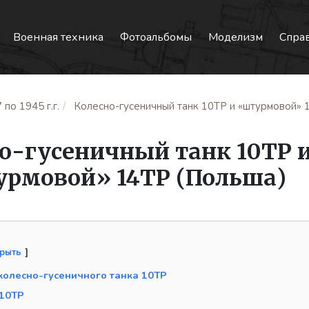
Военная техника
Фотоальбомы
Моделизм
Спра
по 1945 г.г.
Колесно-гусеничный танк 10TP и «штурмовой» 
о-гусеничный танк 10TP 
рмовой» 14TP (Польша)
крыть
колесно-гусеничного танка 10TP
 10TP