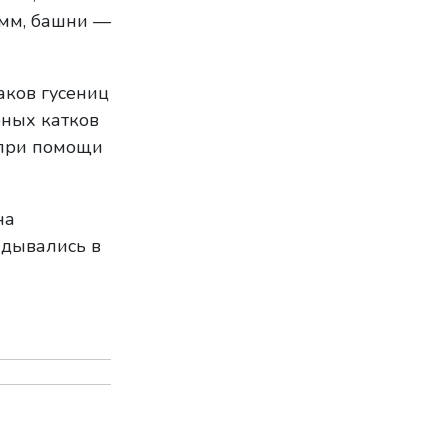
 мм, башни —
аков гусениц
рных катков
 при помощи
на
адывались в