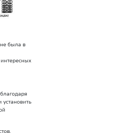
 не была в
 интересных
 благодаря
и установить
ой
тов,