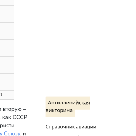
0
Артиллерийская
о вторую –
викторина
, как СССР
ристи
Справочник авиации
у Союзу
, и