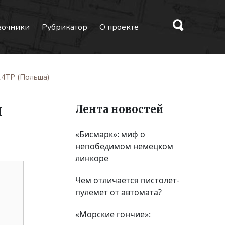
вочники
Рубрикатор
О проекте
14TP (Польша)
и
Лента новостей
«Бисмарк»: миф о
непобедимом немецком
линкоре
Чем отличается пистолет-
пулемет от автомата?
«Морские гончие»: