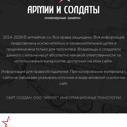
2014-2026 © armedman.ru. Все права защищены. Вся информация
представлена исключительно в ознакомительных целях и
предназначена только для просмотра. Владельцы и создатели
данного сайта не несут абсолютно никакой ответственности за
использование материалов, доступных на этом сайте.
Информация для правообладателей
. При копировании материала с
сайта не забываем указывать источник в виде активной ссылки на
сайт.
САЙТ СОЗДАН: ООО "ЭЙФОС". ИНФОРМАЦИОННЫЕ ТЕХНОЛОГИИ