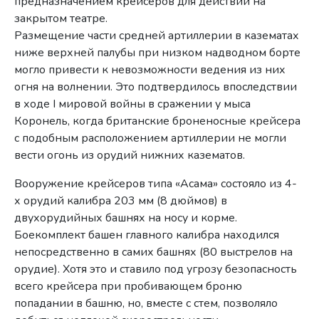
предназначением крейсеров для действий на
закрытом театре.
Размещение части средней артиллерии в казематах
ниже верхней палубы при низком надводном борте
могло привести к невозможности ведения из них
огня на волнении. Это подтвердилось впоследствии
в ходе I мировой войны в сражении у мыса
Коронель, когда британские броненосные крейсера
с подобным расположением артиллерии не могли
вести огонь из орудий нижних казематов.
Вооружение крейсеров типа «Асама» состояло из 4-
х орудий калибра 203 мм (8 дюймов) в
двухорудийных башнях на носу и корме.
Боекомплект башен главного калибра находился
непосредственно в самих башнях (80 выстрелов на
орудие). Хотя это и ставило под угрозу безопасность
всего крейсера при пробивающем броню
попадании в башню, но, вместе с стем, позволяло