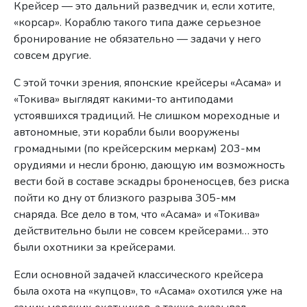
Крейсер — это дальний разведчик и, если хотите,
«корсар». Кораблю такого типа даже серьезное
бронирование не обязательно — задачи у него
совсем другие.
С этой точки зрения, японские крейсеры «Асама» и
«Токива» выглядят какими-то антиподами
устоявшихся традиций. Не слишком мореходные и
автономные, эти корабли были вооружены
громадными (по крейсерским меркам) 203-мм
орудиями и несли броню, дающую им возможность
вести бой в составе эскадры броненосцев, без риска
пойти ко дну от близкого разрыва 305-мм
снаряда. Все дело в том, что «Асама» и «Токива»
действительно были не совсем крейсерами… это
были охотники за крейсерами.
Если основной задачей классического крейсера
была охота на «купцов», то «Асама» охотился уже на