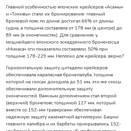
Главной особенностью японских крейсеров «Асамы»
и «Токивы» стало их бронирование: главный
броневой пояс по длине достигал 66% от длины
судна, а толщина составляла от 178 мм (в центре) до
89 мм (в оконечностях). Для сравнения: у
мощнейшего японского эскадренного броненосца
«Микаса» эти показатели составляли: 50% при
толщине 178-229 мм. Неплохо для крейсера, верно?
Горизонтальную защиту цитадели крейсеров
обеспечивала карапасная бронепалуба, толщина
которой на скосах доходила до 51 мм, эти же скосы
обеспечивали дополнительную защиту
оконечностей. Важным дополнением стал второй
(верхний) бронепояс толщиной 127 мм, который
вместе со 152-мм траверсами обеспечивал
надежную защиту казематной артиллерии. Башни
главного калибра и их барбеты прикрывались 152-
мм броней, такой же толщины была броня отсека