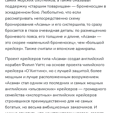
самих морских охотников, а также оказывал
поддержку «старшим товарищам» — броненосцам в
эскадренном бою. Любопытно, что если
рассматривать непосредственно схему
бронирования «Асамы» и его систершипа, то сразу
бросается в глаза очевидная деталь: по размещению
броневого пояса, его толщине и длине, «Асама» —
это скорее «маленький броненосец», чем «большой
крейсер». Также считали и японские адмиралы.
Проект крейсеров типа «Асама» создал английский
корабел Филип Уаттс на основе проекта чилийского
крейсера «О’Хиггинс», но с лучшей защитой, более
мощным и лучше расположенным вооружением.
«Асама» стал одним из последних и самых мощных
английских «эльсвикских» крейсеров — громадного
семейства «экспортных» английских крейсеров
строившихся преимущественно для не самых
богатых, но весьма амбициозных заказчиков. И