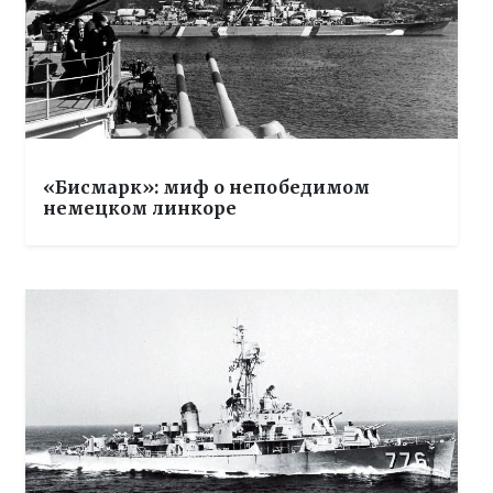
«Бисмарк»: миф о непобедимом
немецком линкоре