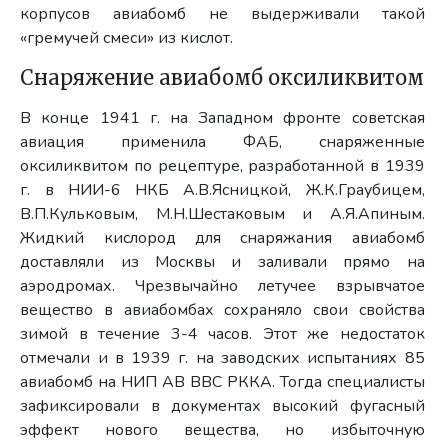
корпусов авиабомб не выдерживали такой
«гремучей смеси» из кислот.
Снаряжение авиабомб оксиликвитом
В конце 1941 г. на Западном фронте советская
авиация применила ФАБ, снаряженные
оксиликвитом по рецептуре, разработанной в 1939
г. в НИИ-6 НКБ А.В.Ясницкой, Ж.К.Граубицем,
В.П.Кульковым, М.Н.Шестаковым и А.Я.Апиным.
Жидкий кислород для снаряжания авиабомб
доставляли из Москвы и заливали прямо на
аэродромах. Чрезвычайно летучее взрывчатое
вещество в авиабомбах сохраняло свои свойства
зимой в течение 3-4 часов. Этот же недостаток
отмечали и в 1939 г. на заводских испытаниях 85
авиабомб на НИП АВ ВВС РККА. Тогда специалисты
зафиксировали в документах высокий фугасный
эффект нового вещества, но избыточную