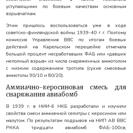
уступающими по боевым качествам основным
взрывчаткам.
Этим пришлось воспользоваться уже в ходе
советско-финляндской войны 1939-40 г г. Поэтому
комиссия Управления ВВС по итогам боевых
действий на Карельском перешейке отмечала
большой процент несработавших ФАБ или «давших
неполный взрыв» из числа снаряженных аммотолом
с низким содержанием тротила (сухие смесевые
аммотолы 90/10 и 80/20).
Аммиачно-керосиновая смесь для
снаряжания авиабомб
В 1939 г. в НИИ-6 НКБ разработали и изучили
свойства смеси аммиачной селитры с керосином или
мазутом. По результатам подрывов на НИП АВ ВВС
РККА тридцати авиабомб ФАБ-100св,