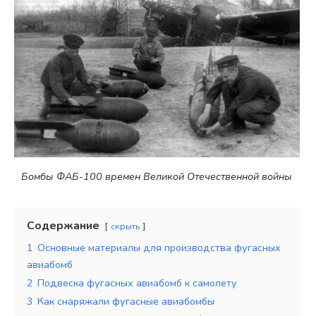
Бомбы ФАБ-100 времен Великой Отечественной войны
Содержание
скрыть
1
Основные материалы для производства фугасных
авиабомб
2
Подвеска фугасных авиабомб к самолету
3
Как снаряжали фугасные авиабомбы