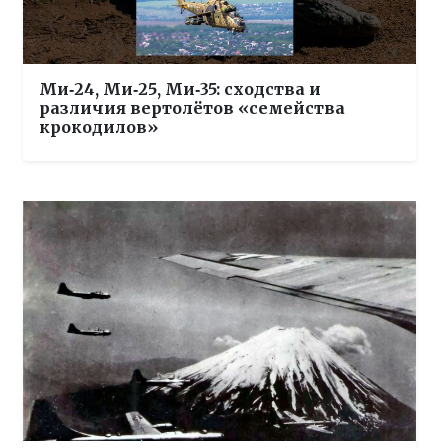
Ми‑24, Ми‑25, Ми‑35: сходства и
различия вертолётов «семейства
крокодилов»