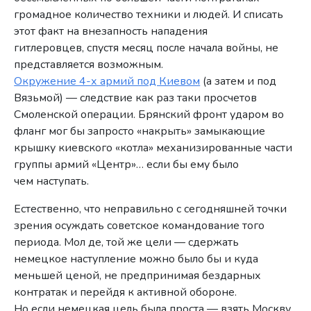
громадное количество техники и людей. И списать
этот факт на внезапность нападения
гитлеровцев, спустя месяц после начала войны, не
представляется возможным.
Окружение 4-х армий под Киевом
(а затем и под
Вязьмой) — следствие как раз таки просчетов
Смоленской операции. Брянский фронт ударом во
фланг мог бы запросто «накрыть» замыкающие
крышку киевского «котла» механизированные части
группы армий «Центр»… если бы ему было
чем наступать.
Естественно, что неправильно с сегодняшней точки
зрения осуждать советское командование того
периода. Мол де, той же цели — сдержать
немецкое наступление можно было бы и куда
меньшей ценой, не предпринимая бездарных
контратак и перейдя к активной обороне.
Но если немецкая цель была проста — взять Москву,