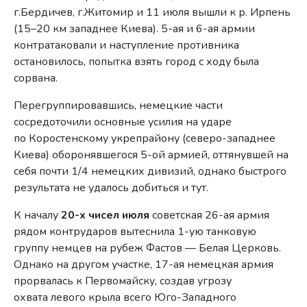
г.Бердичев, г.Житомир и 11 июля вышли к р. Ирпень
(15–20 км западнее Киева). 5-ая и 6-ая армии
контратаковали и наступление противника
остановилось, попытка взять город с ходу была
сорвана.
Перегруппировавшись, немецкие части
сосредоточили основные усилия на ударе
по Коростенскому укрепрайону (северо-западнее
Киева) оборонявшегося 5-ой армией, оттянувшей на
себя почти 1/4 немецких дивизий, однако быстрого
результата не удалось добиться и тут.
К началу
20-х чисел июля
советская 26-ая армия
рядом контрударов вытеснила 1-ую танковую
группу немцев на рубеж Фастов — Белая Церковь.
Однако на другом участке, 17-ая немецкая армия
прорвалась к Первомайску, создав угрозу
охвата левого крыла всего Юго-Западного