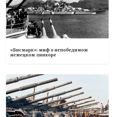
«Бисмарк»: миф о непобедимом
немецком линкоре