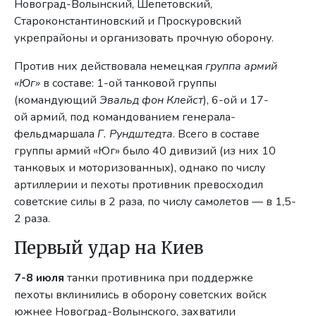
Новоград-Волынский, Шепетовский,
Староконстантиновский и Проскуровский
укрепрайоны и организовать прочную оборону.
Против них действовала немецкая
группа армий
«Юг»
в составе: 1-ой танковой группы
(командующий
Эвальд фон Клейст
), 6-ой и 17-
ой армий, под командованием генерала-
фельдмаршала
Г. Рундштедта
. Всего в составе
группы армий «Юг» было 40 дивизий (из них 10
танковых и моторизованных), однако по числу
артиллерии и пехоты противник превосходил
советские силы в 2 раза, по числу самолетов — в 1,5-
2 раза.
Первый удар на Киев
7-8 июля
танки противника при поддержке
пехоты вклинились в оборону советских войск
южнее Новоград-Волынского, захватили