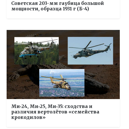
Советская 203-мм гаубица большой
мощности, образца 1931 г (Б-4)
Ми‑24, Ми‑25, Ми‑35: сходства и
различия вертолётов «семейства
крокодилов»