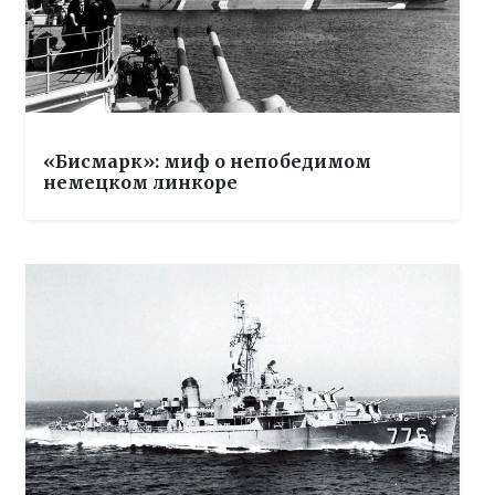
«Бисмарк»: миф о непобедимом
немецком линкоре