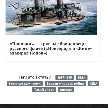
«Поповки» — круглые броненосцы
русского флота («Новгород» и «Вице-
адмирал Попов»)
Теги этой статьи:
1937-1945
ВМФ
Военные кампании
Вторая мировая война
США
Тихий океан
япония