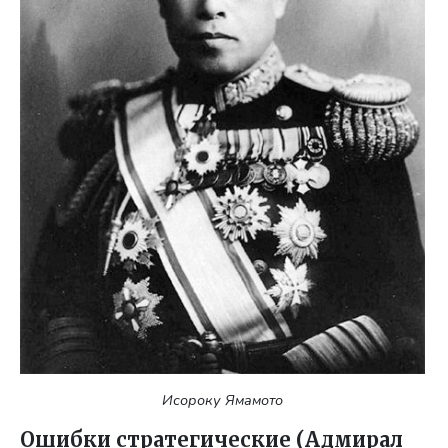
Исороку Ямамото
Ошибки стратегические (Адмирал