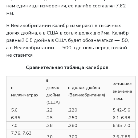
нам единицы измерения, её калибр составлял 7.62
мм.
В Великобритании калибр измеряют в тысячных
долях дюйма, а в США в сотых долях дюйма. Калибр
равный 0.5 дюйма в США будет обозначаться — .50,
а в Великобритании — .500, где ноль перед точкой
не ставится.
Сравнительная таблица калибров:
в
истинное
в
долях
в долях дюйма
значение
миллиметрах
дюйма
(Великобритания)
в мм.
(США)
5.6
.22
.220
5.42-5.6
6.35
.25
.250
6.1-6.38
7.0
.28
.280
6.85-7.0
7.76, 7.63,
.30
.300
7.6-7.85