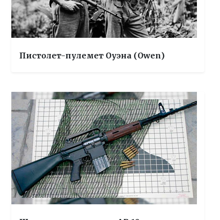
Пистолет-пулемет Оуэна (Owen)