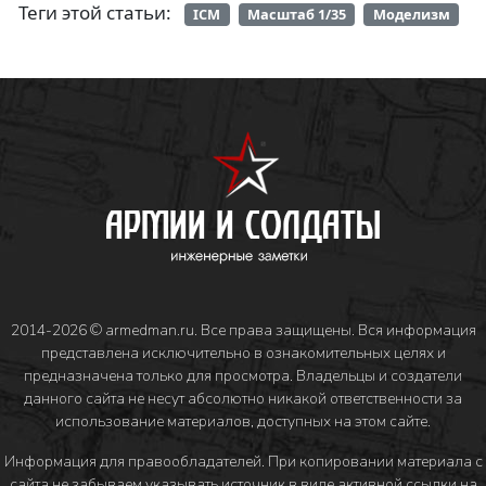
Теги этой статьи:
ICM
Масштаб 1/35
Моделизм
2014-2026 © armedman.ru. Все права защищены. Вся информация
представлена исключительно в ознакомительных целях и
предназначена только для просмотра. Владельцы и создатели
данного сайта не несут абсолютно никакой ответственности за
использование материалов, доступных на этом сайте.
Информация для правообладателей
. При копировании материала с
сайта не забываем указывать источник в виде активной ссылки на