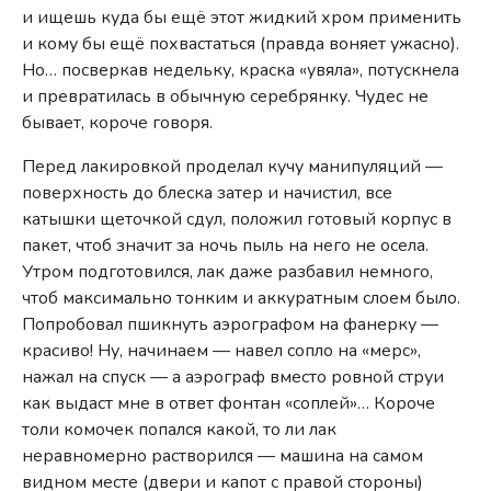
и ищешь куда бы ещё этот жидкий хром применить
и кому бы ещё похвастаться (правда воняет ужасно).
Но… посверкав недельку, краска «увяла», потускнела
и превратилась в обычную серебрянку. Чудес не
бывает, короче говоря.
Перед лакировкой проделал кучу манипуляций —
поверхность до блеска затер и начистил, все
катышки щеточкой сдул, положил готовый корпус в
пакет, чтоб значит за ночь пыль на него не осела.
Утром подготовился, лак даже разбавил немного,
чтоб максимально тонким и аккуратным слоем было.
Попробовал пшикнуть аэрографом на фанерку —
красиво! Ну, начинаем — навел сопло на «мерс»,
нажал на спуск — а аэрограф вместо ровной струи
как выдаст мне в ответ фонтан «соплей»… Короче
толи комочек попался какой, то ли лак
неравномерно растворился — машина на самом
видном месте (двери и капот с правой стороны)