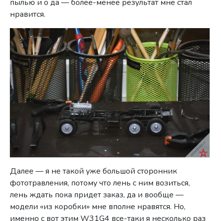
пылью и о да — более-менее результат мне стал
нравится.
Далее — я не такой уже большой сторонник
фототравления, потому что лень с ним возиться,
лень ждать пока придет заказ, да и вообще —
модели «из коробки» мне вполне нравятся. Но,
именно с вот этим W31G4 все-таки я несколько раз