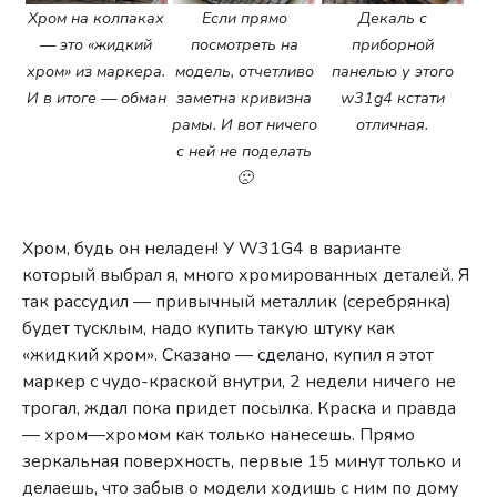
Хром на колпаках
Если прямо
Декаль с
— это «жидкий
посмотреть на
приборной
хром» из маркера.
модель, отчетливо
панелью у этого
И в итоге — обман
заметна кривизна
w31g4 кстати
рамы. И вот ничего
отличная.
с ней не поделать
🙁
Хром, будь он неладен! У W31G4 в варианте
который выбрал я, много хромированных деталей. Я
так рассудил — привычный металлик (серебрянка)
будет тусклым, надо купить такую штуку как
«жидкий хром». Сказано — сделано, купил я этот
маркер с чудо-краской внутри, 2 недели ничего не
трогал, ждал пока придет посылка. Краска и правда
— хром—хромом как только нанесешь. Прямо
зеркальная поверхность, первые 15 минут только и
делаешь, что забыв о модели ходишь с ним по дому