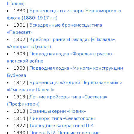
Попов»)
1880 |
Броненосцы и линкоры Черноморского
флота (1880-1917 г.г.)
1901 |
Эскадренные броненосцы типа
«Пересвет»
1902 |
Крейсер I ранга «Паллада» («Паллада»,
«Аврора», «Диана»)
1903 |
Подводная лодка «Форель» в русско-
японской войне
1909 |
Подводная лодка «Минога» конструкции
Бубнова
1912 |
Броненосцы «Андрей Первозванный» и
«Император Павел I»
1913 |
Легкие крейсеры типа «Светлана»
(Профинтерн)
1913 |
Эсминцы серии «Новик»
1914 |
Линкоры типа «Севастополь»
1927 |
Торпедные катера типа Ш-4
1930 |
Проект №2. Первые советские