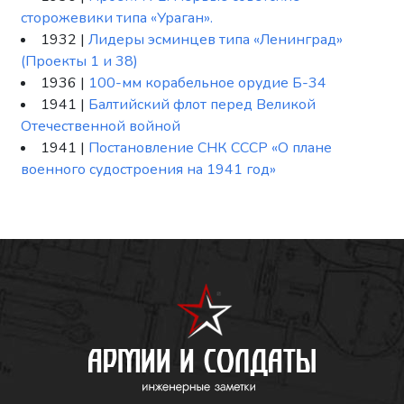
сторожевики типа «Ураган».
1932 |
Лидеры эсминцев типа «Ленинград»
(Проекты 1 и 38)
1936 |
100-мм корабельное орудие Б-34
1941 |
Балтийский флот перед Великой
Отечественной войной
1941 |
Постановление СНК СССР «О плане
военного судостроения на 1941 год»