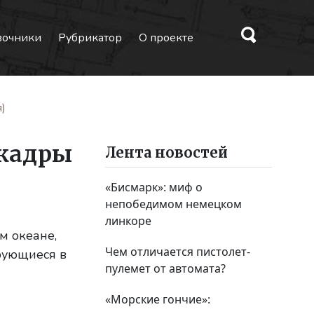
вочники
Рубрикатор
О проекте
я)
скадры
Лента новостей
«Бисмарк»: миф о
непобедимом немецком
линкоре
м океане,
Чем отличается пистолет-
рующиеся в
пулемет от автомата?
«Морские гончие»: