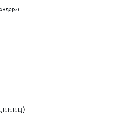
ондор»)
диниц)