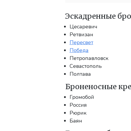
Эскадренные бро
Цесаревич
Ретвизан
Пересвет
Победа
Петропавловск
Севастополь
Полтава
Броненосные кре
Громобой
Россия
Рюрик
Баян