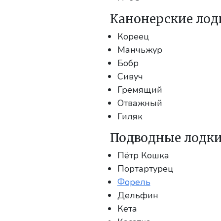
Канонерские лодк
Кореец
Манчьжур
Бобр
Сивуч
Гремящий
Отважный
Гиляк
Подводные лодки 
Пётр Кошка
Портартурец
Форель
Дельфин
Кета