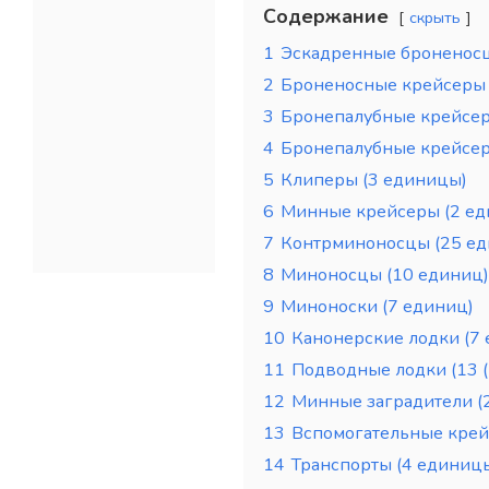
Содержание
скрыть
1
Эскадренные броненосц
2
Броненосные крейсеры 
3
Бронепалубные крейсеры
4
Бронепалубные крейсер
5
Клиперы (3 единицы)
6
Минные крейсеры (2 ед
7
Контрминоносцы (25 ед
8
Миноносцы (10 единиц)
9
Миноноски (7 единиц)
10
Канонерские лодки (7
11
Подводные лодки (13 (
12
Минные заградители (
13
Вспомогательные крей
14
Транспорты (4 единиц