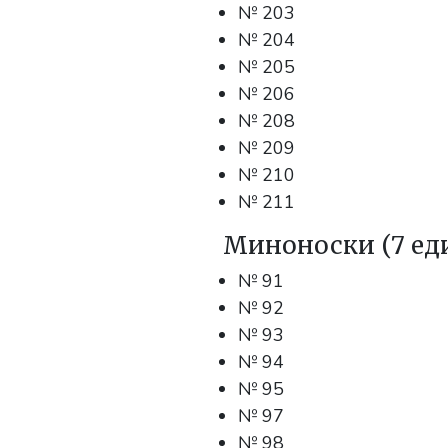
№ 203
№ 204
№ 205
№ 206
№ 208
№ 209
№ 210
№ 211
Миноноски (7 ед
№ 91
№ 92
№ 93
№ 94
№ 95
№ 97
№ 98