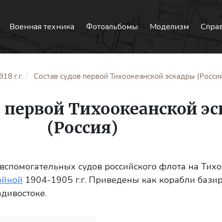
Военная техника
Фотоальбомы
Моделизм
Спра
18 г.г.
Состав судов первой Тихоокеанской эскадры (Росси
в первой Тихоокеанской э
(Россия)
вспомогательных судов российского флота на Тихо
ойной
1904-1905 г.г. Приведены как корабли бази
адивостоке.