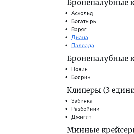
Бронепалубные кр
Аскольд
Богатырь
Варяг
Диана
Паллада
Бронепалубные к
Новик
Боярин
Клиперы (3 един
Забияка
Разбойник
Джигит
Минные крейсеры