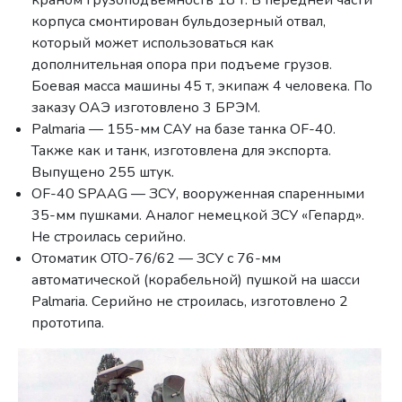
краном грузоподъемность 18 т. В передней части
корпуса смонтирован бульдозерный отвал,
который может использоваться как
дополнительная опора при подъеме грузов.
Боевая масса машины 45 т, экипаж 4 человека. По
заказу ОАЭ изготовлено 3 БРЭМ.
Palmaria — 155-мм САУ на базе танка OF-40.
Также как и танк, изготовлена для экспорта.
Выпущено 255 штук.
OF-40 SPAAG — ЗСУ, вооруженная спаренными
35-мм пушками. Аналог немецкой ЗСУ «Гепард».
Не строилась серийно.
Отоматик OTO-76/62 — ЗСУ с 76-мм
автоматической (корабельной) пушкой на шасси
Palmaria. Серийно не строилась, изготовлено 2
прототипа.