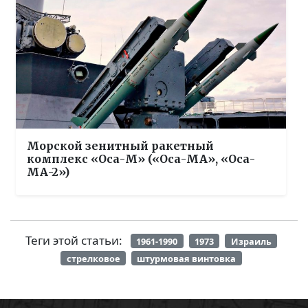
Морской зенитный ракетный
комплекс «Оса-М» («Оса-МА», «Оса-
МА-2»)
Теги этой статьи:
1961-1990
1973
Израиль
стрелковое
штурмовая винтовка