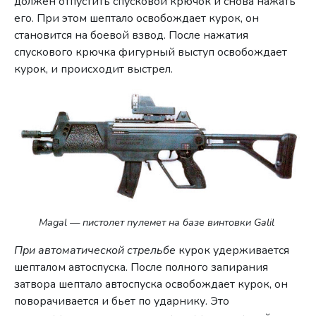
должен отпустить спусковой крючок и снова нажать
его. При этом шептало освобождает курок, он
становится на боевой взвод. После нажатия
спускового крючка фигурный выступ освобождает
курок, и происходит выстрел.
Magal — пистолет пулемет на базе винтовки Galil
При автоматической стрельбе
курок удерживается
шепталом автоспуска. После полного запирания
затвора шептало автоспуска освобождает курок, он
поворачивается и бьет по ударнику. Это