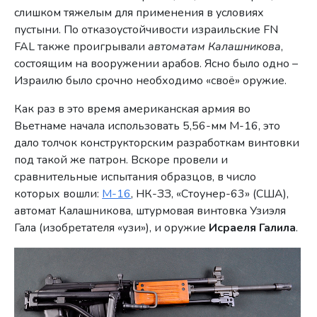
слишком тяжелым для применения в условиях
пустыни. По отказоустойчивости израильские FN
FAL также проигрывали
автоматам Калашникова
,
состоящим на вооружении арабов. Ясно было одно –
Израилю было срочно необходимо «своё» оружие.
Как раз в это время американская армия во
Вьетнаме начала использовать 5,56-мм М-16, это
дало толчок конструкторским разработкам винтовки
под такой же патрон. Вскоре провели и
сравнительные испытания образцов, в число
которых вошли:
M-16
, НК-ЗЗ, «Стоунер-63» (США),
автомат Калашникова, штурмовая винтовка Узиэля
Гала (изобретателя «узи»), и оружие
Исраеля Галила
.