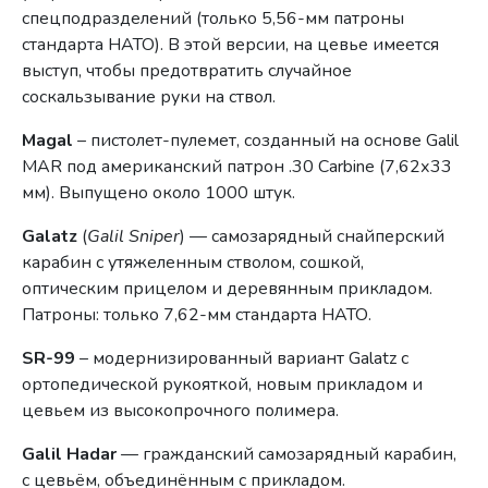
спецподразделений (только 5,56-мм патроны
стандарта НАТО). В этой версии, на цевье имеется
выступ, чтобы предотвратить случайное
соскальзывание руки на ствол.
Magal
– пистолет-пулемет, созданный на основе Galil
MAR под американский патрон .30 Carbine (7,62х33
мм). Выпущено около 1000 штук.
Galatz
(
Galil Sniper
) — самозарядный снайперский
карабин с утяжеленным стволом, сошкой,
оптическим прицелом и деревянным прикладом.
Патроны: только 7,62-мм стандарта НАТО.
SR-99
– модернизированный вариант Galatz с
ортопедической рукояткой, новым прикладом и
цевьем из высокопрочного полимера.
Galil Hadar
— гражданский самозарядный карабин,
с цевьём, объединённым с прикладом.