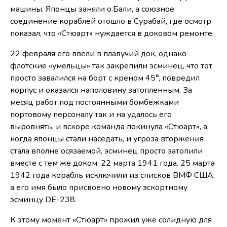
машины. Японцы заняли о.Бали, а союзное
соединение кораблей отошло в Сурабай, где осмотр
показал, что «Стюарт» нуждается в доковом ремонте.
22 февраля его ввели в плавучий док, однако
флотские «умельцы» так закрепили эсминец, что тот
просто завалился на борт с креном 45°, повредил
корпус и оказался наполовину затопленным. За
месяц работ под постоянными бомбежками
портовому персоналу так и на удалось его
выровнять, и вскоре команда покинула «Стюарт», а
когда японцы стали наседать, и угроза вторжения
стала вполне осязаемой, эсминец просто затопили
вместе с тем же доком, 22 марта 1941 года. 25 марта
1942 года корабль исключили из списков ВМФ США,
а его имя было присвоено новому эскортному
эсминцу DE-238.
К этому момент «Стюарт» прожил уже солидную для