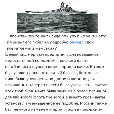
...японский лейтенант Ёсида Мицуру был на "Ямато"
в момент его гибели и подробно
описал
свои
впечатления в мемуарах?
Целый ряд мер был предпринят для повышения
недостаточной по нормам японского флота
остойчивости и увеличения периода качки. В трюм
был уложен дополнительный балласт, бортовые
кили были увеличены по длине и ширине, для
понижения центра тяжести была уменьшены высота
всех труб. Фок-мачта была заменена более типичной
для японского флота треногой, а вместо грот-мачты
установили уменьшенное ее подобие. Мостик также
был немного изменен и принял более «японский»