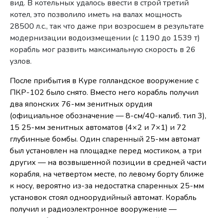
вид. В котельных удалось ввести в строй третий
котел, это позволило иметь на валах мощность
28500 л.с., так что даже при возросшем в результате
модернизации водоизмещении (с 1190 до 1539 т)
корабль мог развить максимальную скорость в 26
узлов.
После прибытия в Куре голландское вооружение с
ПКР-102 было снято. Вместо него корабль получил
два японских 76-мм зенитных орудия
(официальное обозначение — 8-см/40-калиб. тип 3),
15 25-мм зенитных автоматов (4×2 и 7×1) и 72
глубинные бомбы. Один спаренный 25-мм автомат
был установлен на площадке перед мостиком, а три
других — на возвышенной позиции в средней части
корабля, на четвертом месте, по левому борту ближе
к носу, вероятно из-за недостатка спаренных 25-мм
установок стоял одноорудийный автомат. Корабль
получил и радиоэлектронное вооружение —