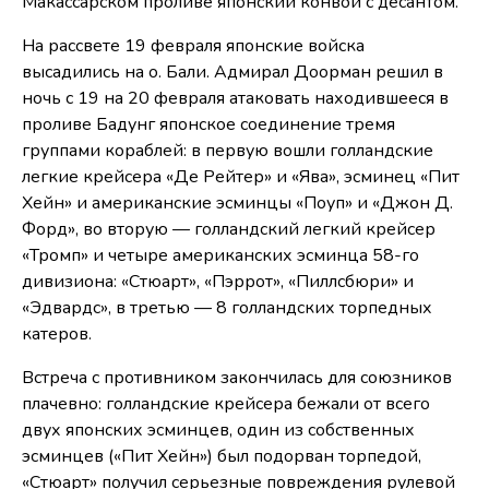
Макассарском проливе японский конвой с десантом.
На рассвете 19 февраля японские войска
высадились на о. Бали. Адмирал Доорман решил в
ночь с 19 на 20 февраля атаковать находившееся в
проливе Бадунг японское соединение тремя
группами кораблей: в первую вошли голландские
легкие крейсера «Де Рейтер» и «Ява», эсминец «Пит
Хейн» и американские эсминцы «Поуп» и «Джон Д.
Форд», во вторую — голландский легкий крейсер
«Тромп» и четыре американских эсминца 58-го
дивизиона: «Стюарт», «Пэррот», «Пиллсбюри» и
«Эдвардс», в третью — 8 голландских торпедных
катеров.
Встреча с противником закончилась для союзников
плачевно: голландские крейсера бежали от всего
двух японских эсминцев, один из собственных
эсминцев («Пит Хейн») был подорван торпедой,
«Стюарт» получил серьезные повреждения рулевой