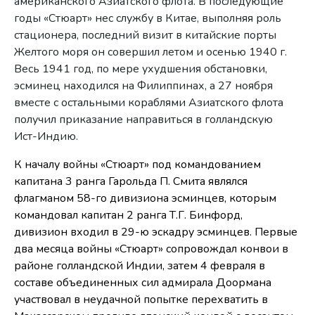
американского Азиатского флота. В последующие
годы «Стюарт» нес службу в Китае, выполняя роль
стационера, последний визит в китайские порты
Желтого моря он совершил летом и осенью 1940 г.
Весь 1941 год, по мере ухудшения обстановки,
эсминец находился на Филиппинах, а 27 ноября
вместе с остальными кораблями Азиатского флота
получил приказание направиться в голландскую
Ист-Индию.
К началу войны «Стюарт» под командованием
капитана 3 ранга Гарольда П. Смита являлся
флагманом 58-го дивизиона эсминцев, которым
командовал капитан 2 ранга Т.Г. Бинфорд,
дивизион входил в 29-ю эскадру эсминцев. Первые
два месяца войны «Стюарт» сопровождал конвои в
районе голландской Индии, затем 4 февраля в
составе объединенных сил адмирала Доормана
участвовал в неудачной попытке перехватить в