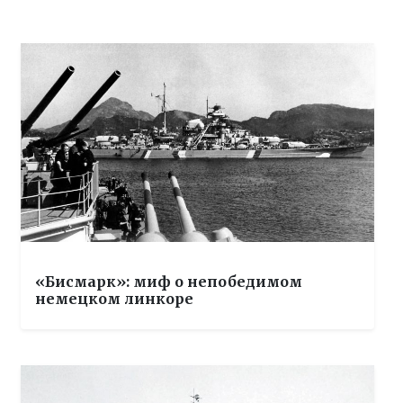
«Бисмарк»: миф о непобедимом
немецком линкоре