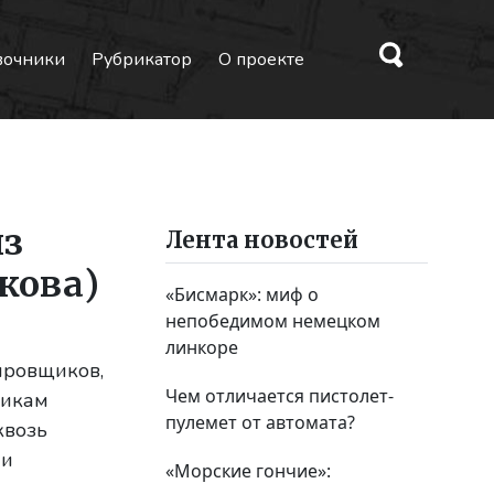
вочники
Рубрикатор
О проекте
из
Лента новостей
кова)
«Бисмарк»: миф о
непобедимом немецком
линкоре
ировщиков,
Чем отличается пистолет-
никам
пулемет от автомата?
квозь
ми
«Морские гончие»: