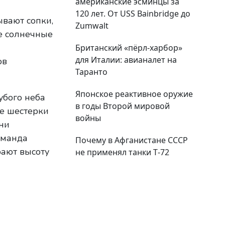
американские эсминцы за
120 лет. От USS Bainbridge до
вают сопки,
Zumwalt
ие солнечные
Британский «пёрл-харбор»
для Италии: авианалет на
ов
Таранто
Японское реактивное оружие
убого неба
в годы Второй мировой
ве шестерки
войны
Они
оманда
Почему в Афганистане СССР
рают высоту
не применял танки Т‑72