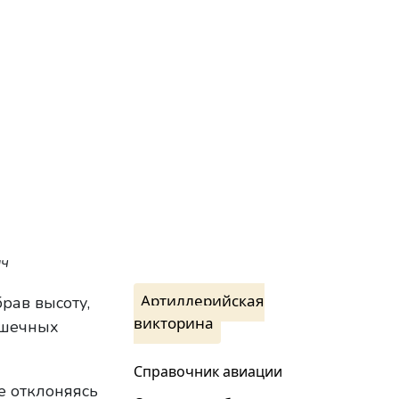
ич
Артиллерийская
рав высоту,
викторина
ушечных
Справочник авиации
е отклоняясь