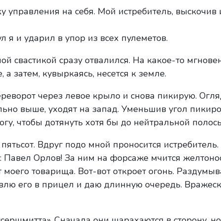
у управления на себя. Мой истребитель, выскочив 
л я и ударил в упор из всех пулеметов.
ой свастикой сразу отвалился. На какое-то мгнове
, а затем, кувыркаясь, несется к земле.
ереворот через левое крыло и снова пикирую. Огл
ьно выше, уходят на запад. Уменьшив угол пикиро
гу, чтобы дотянуть хотя бы до нейтральной полосы
 пятьсот. Вдруг подо мной проносится истребитель.
: Павел Орлов! За ним на форсаже мчится желтон
т моего товарища. Вот-вот откроет огонь. Раздумыв
влю его в прицел и даю длинную очередь. Вражес
ершмитта». Сначала они шарахаются в сторону, но,