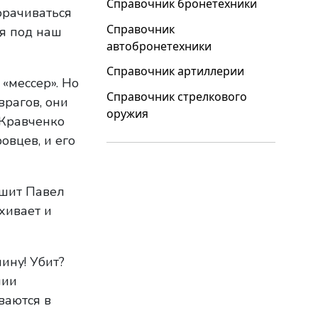
Справочник бронетехники
орачиваться
Справочник
ая под наш
автобронетехники
Справочник артиллерии
«мессер». Но
Справочник стрелкового
врагов, они
оружия
 Кравченко
овцев, и его
ешит Павел
хивает и
ину! Убит?
нии
ваются в