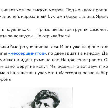
зывает четыре тысячи метров. Под крылом проплы
скалистый, изрезанный бухтами берег залива. Ярк
 в наушниках. — Прямо выше три группы самолет
те за воздухом. Не отрывайтесь!
очки быстро увеличиваются. И вот уже на фоне гол
уппы
«мессершмиттов»
, по двенадцати в каждой. Д
ачивают и идут прямо на нас. Напряжение растет. 
м рано! Берут на испуг. Мы ждем… Но вот звучит к
маю на гашетки пулеметов. «Мессеры» резко наби
ороны.