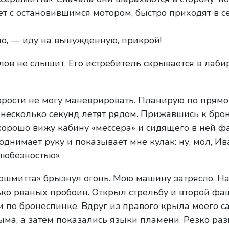
т с остановившимся мотором, быстро приходят в с
о, — иду на вынужденную, прикрой!
лов не слышит. Его истребитель скрывается в лаби
орости не могу маневрировать. Планирую по прям
 несколько секунд летят рядом. Прижавшись к бро
хорошо вижу кабину «мессера» и сидящего в ней ф
днимает руку и показывает мне кулак: ну, мол, Ив
любезностью».
ршмитта» брызнул огонь. Мою машину затрясло. Н
ко рваных пробоин. Открыл стрельбу и второй фаш
и по бронеспинке. Вдруг из правого крыла моего с
ыма, а затем показались языки пламени. Резко ра