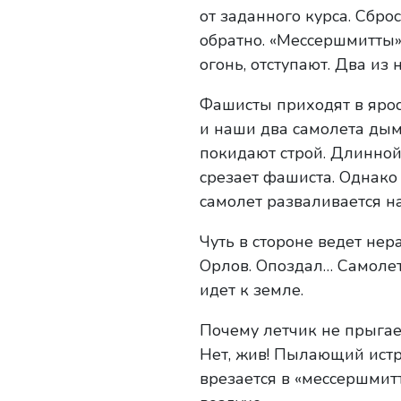
от заданного курса. Сбро
обратно. «Мессершмитты» 
огонь, отступают. Два из 
Фашисты приходят в ярост
и наши два самолета дым
покидают строй. Длинной
срезает фашиста. Однако 
самолет разваливается на
Чуть в стороне ведет не
Орлов. Опоздал… Самолет
идет к земле.
Почему летчик не прыгае
Нет, жив! Пылающий ист
врезается в «мессершмит