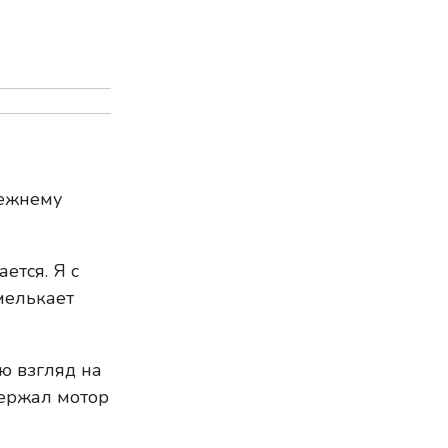
режнему
ется. Я с
мелькает
ю взгляд на
держал мотор