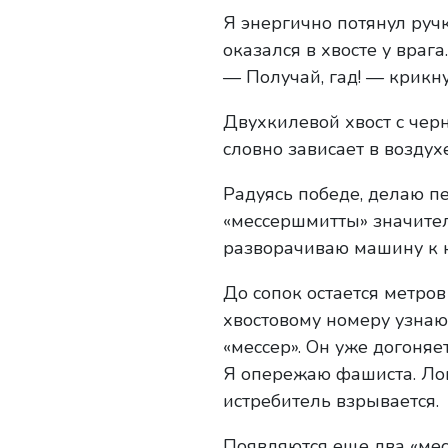
Я энергично потянул ручк
оказался в хвосте у врага.
— Получай, гад! — крикну
Двухкилевой хвост с черн
словно зависает в воздухе
Радуясь победе, делаю п
«мессершмитты» значител
разворачиваю машину к ю
До сопок остается метров
хвостовому номеру узнаю
«мессер». Он уже догоняе
Я опережаю фашиста. Ло
истребитель взрывается.
Появляются еще два «месс