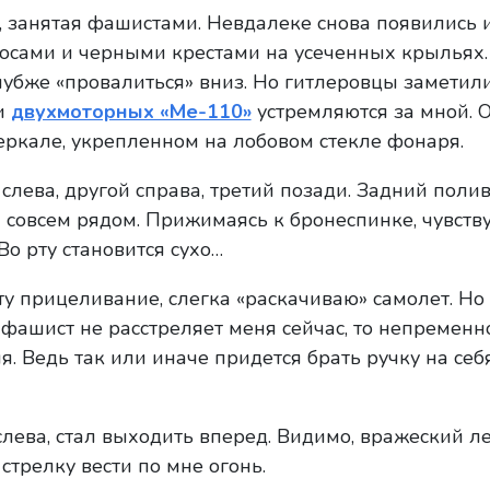
 занятая фашистами. Невдалеке снова появились 
осами и черными крестами на усеченных крыльях
глубже «провалиться» вниз. Но гитлеровцы заметил
и
двухмоторных «Ме-110»
устремляются за мной. 
еркале, укрепленном на лобовом стекле фонаря.
слева, другой справа, третий позади. Задний полив
 совсем рядом. Прижимаясь к бронеспинке, чувству
Во рту становится сухо…
у прицеливание, слегка «раскачиваю» самолет. Но
 фашист не расстреляет меня сейчас, то непременн
. Ведь так или иначе придется брать ручку на себ
слева, стал выходить вперед. Видимо, вражеский л
стрелку вести по мне огонь.