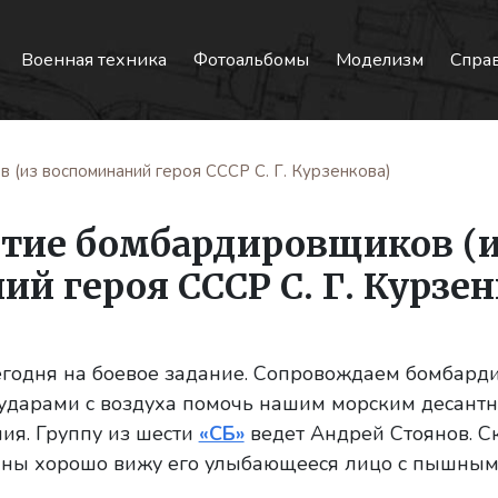
Военная техника
Фотоальбомы
Моделизм
Спра
(из воспоминаний героя СССР С. Г. Курзенкова)
тие бомбардировщиков (
й героя СССР С. Г. Курзен
егодня на боевое задание. Сопровождаем бомбард
ударами с воздуха помочь нашим морским десант
ия. Группу из шести
«СБ»
ведет Андрей Стоянов. С
ны хорошо вижу его улыбающееся лицо с пышны