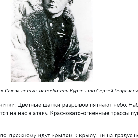
го Союза летчик-истребитель Курзенков Сергей Георгиев
нитки. Цветные шапки разрывов пятнают небо. Наб
тся на нас в атаку. Красновато-огненные трассы п
-прежнему идут крылом к крылу, ни на градус н