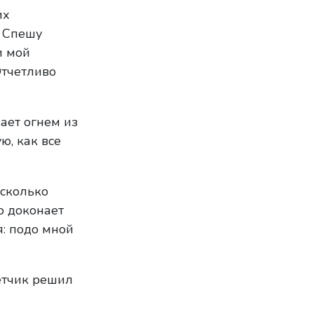
их
. Спешу
и мой
Отчетливо
ает огнем из
ю, как все
 сколько
о доконает
я: подо мной
етчик решил