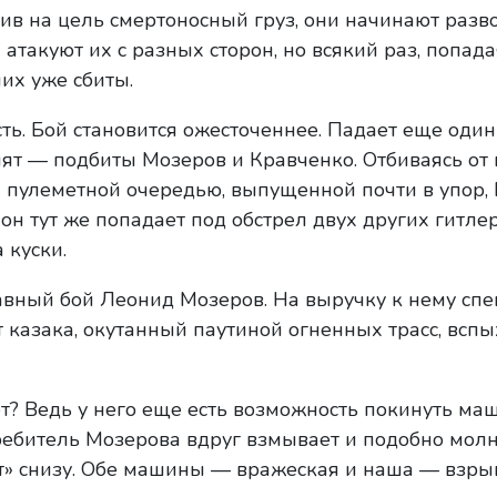
сив на цель смертоносный груз, они начинают разв
атакуют их с разных сторон, но всякий раз, попад
них уже сбиты.
ь. Бой становится ожесточеннее. Падает еще один 
ят — подбиты Мозеров и Кравченко. Отбиваясь от 
 пулеметной очередью, выпущенной почти в упор,
он тут же попадает под обстрел двух других гитлер
 куски.
равный бой Леонид Мозеров. На выручку к нему сп
 казака, окутанный паутиной огненных трасс, вспы
т? Ведь у него еще есть возможность покинуть маш
ребитель Мозерова вдруг взмывает и подобно мол
т» снизу. Обе машины — вражеская и наша — взры