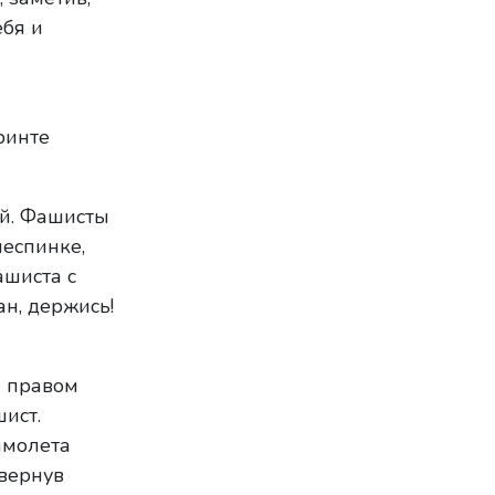
ебя и
ринте
ой. Фашисты
неспинке,
ашиста с
ан, держись!
а правом
ист.
амолета
звернув