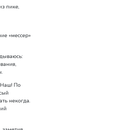
из пике,
ние «мессер»
ядываюсь:
вания,
.
 Наш! По
осый
ать некогда.
кий
 заметив,