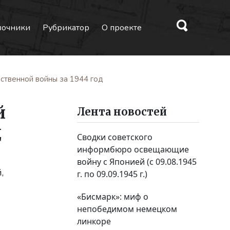
вочники
Рубрикатор
О проекте
ственной войны за 1944 год
й
Лента новостей
д
Сводки советского
информбюро освещающие
войну с Японией (с 09.08.1945
,
г. по 09.09.1945 г.)
«Бисмарк»: миф о
непобедимом немецком
линкоре