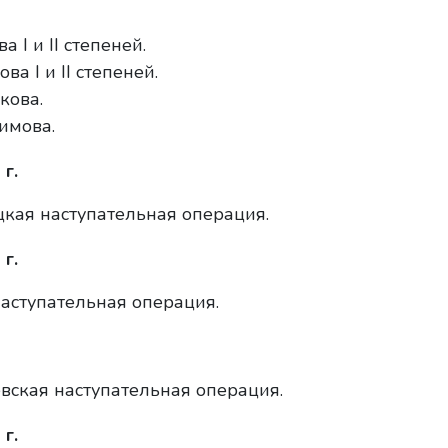
I и II степеней.
а I и II степеней.
кова.
имова.
г.
кая наступательная операция.
г.
аступательная операция.
вская наступательная операция.
г.