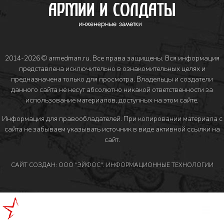
2014-2026 © armedman.ru. Все права защищены. Вся информация
представлена исключительно в ознакомительных целях и
предназначена только для просмотра. Владельцы и создатели
данного сайта не несут абсолютно никакой ответственности за
использование материалов, доступных на этом сайте.
Информация для правообладателей
. При копировании материала с
сайта не забываем указывать источник в виде активной ссылки на
сайт.
САЙТ СОЗДАН: ООО "ЭЙФОС". ИНФОРМАЦИОННЫЕ ТЕХНОЛОГИИ