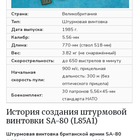
Страна:
Великобритания
Тип:
Штурмовая винтовка
Дата выпуска:
1985 г.
Калибр:
5.56-мм
Длина:
770-мм (ствол 518-мм)
Вес:
3.82 кг (не снаряжённый)
Скорострельность:
до 650 выстрелов в минуту
900 м/с, прицельная
Начальная
дальность: 300 м (без
скорость пули:
оптического прицела)
30 патронов 5,56×45-мм
Боекомплект:
стандарта НАТО
История создания штурмовой
винтовки SA-80 (L85A1)
Штурмовая винтовка британской армии SA-80