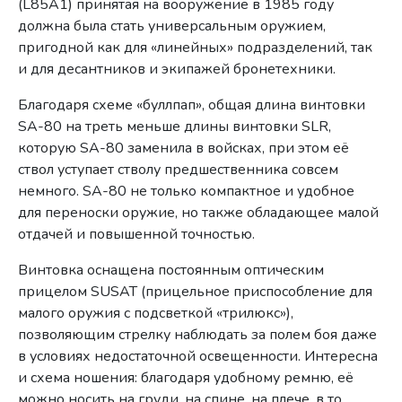
(L85A1) принятая на вооружение в 1985 году
должна была стать универсальным оружием,
пригодной как для «линейных» подразделений, так
и для десантников и экипажей бронетехники.
Благодаря схеме «буллпап», общая длина винтовки
SA-80 на треть меньше длины винтовки SLR,
которую SA-80 заменила в войсках, при этом её
ствол уступает стволу предшественника совсем
немного. SA-80 не только компактное и удобное
для переноски оружие, но также обладающее малой
отдачей и повышенной точностью.
Винтовка оснащена постоянным оптическим
прицелом SUSAT (прицельное приспособление для
малого оружия с подсветкой «трилюкс»),
позволяющим стрелку наблюдать за полем боя даже
в условиях недостаточной освещенности. Интересна
и схема ношения: благодаря удобному ремню, её
можно носить на груди, на спине, на плече, в то