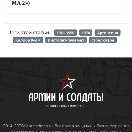
МА-2»)
Теги этой статьи:
1961-1990
1974
Аргентина
Калибр 9-мм
пистолет-пулемет
стрелковое
2014-2026 © armedman.ru. Все права защищены. Вся информация