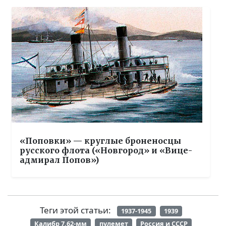
«Поповки» — круглые броненосцы
русского флота («Новгород» и «Вице-
адмирал Попов»)
Теги этой статьи:
1937-1945
1939
Калибр 7.62-мм
пулемет
Россия и СССР