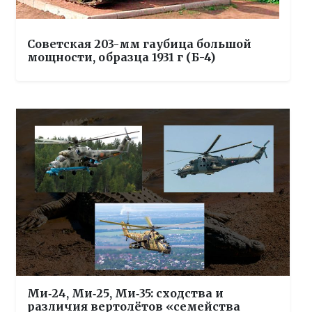
Советская 203-мм гаубица большой
мощности, образца 1931 г (Б-4)
Ми‑24, Ми‑25, Ми‑35: сходства и
различия вертолётов «семейства