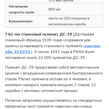
310 выстрелов
Начальная
800 м/с
скорость пули:
лента на 250 патронов в
Боекомплект:
металлическом коробе.
7,62-мм станковый пулемет ДС-39
(Дегтярёва
станковый образца 1939 года) создавался для
замены устаревшего станкового пулемета
«максим»
обр. 1910/30 г
. К июню 1941 года в РККА было
поставлено около 10 000 пулеметов ДС-39.
Пулемет ДС-39 представлял собой автоматическое
оружие с воздушным охлаждением быстросменного
ствола. Расчет пулемета состоял из 4 человек, в
комплект каждого пулемета входило 2 ствола, 12
коробок с лентами, оптический прицел.
Питание патронами осуществлялось из стандартных
матерчатых лент пулемета «максим» или новых