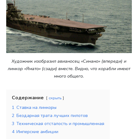
Художник изобразил авианосец «Синано» (впереди) и
линкор «Ямато» (сзади) вместе. Видно, что корабли имеют
много общего.
Содержание
скрыть
1
Ставка на линкоры
2
Бездарная трата лучших пилотов
3
Техническая отсталость и промышленная
4
Имперские амбиции