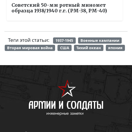
Советский 50-мм ротный миномет
образца 1938/1940 г.г. (РМ-38, РМ-40)
Теги этой статьи:
1937-1945
Военные кампании
Вторая мировая война
США
Тихий океан
япония