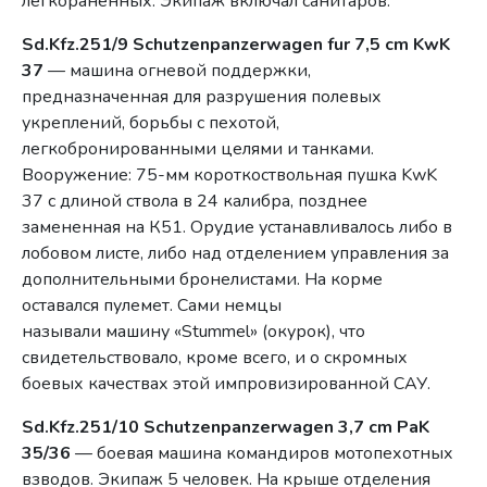
легкораненных. Экипаж включал санитаров.
Sd.Kfz.251/9 Schutzenpanzerwagen fur 7,5 cm KwK
37
— машина огневой поддержки,
предназначенная для разрушения полевых
укреплений, борьбы с пехотой,
легкобронированными целями и танками.
Вооружение: 75-мм короткоствольная пушка KwK
37 с длиной ствола в 24 калибра, позднее
замененная на К51. Орудие устанавливалось либо в
лобовом листе, либо над отделением управления за
дополнительными бронелистами. На корме
оставался пулемет. Сами немцы
называли машину «Stummel» (окурок), что
свидетельствовало, кроме всего, и о скромных
боевых качествах этой импровизированной САУ.
Sd.Kfz.251/10 Schutzenpanzerwagen 3,7 cm PaK
35/36
— боевая машина командиров мотопехотных
взводов. Экипаж 5 человек. На крыше отделения