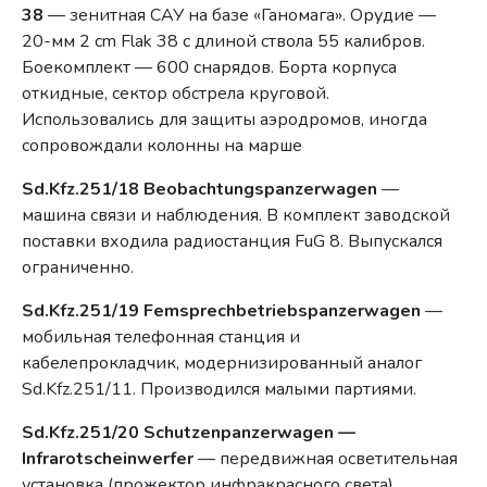
38
— зенитная САУ на базе «Ганомага». Орудие —
20-мм 2 cm Flak 38 с длиной ствола 55 калибров.
Боекомплект — 600 снарядов. Борта корпуса
откидные, сектор обстрела круговой.
Использовались для защиты аэродромов, иногда
сопровождали колонны на марше
Sd.Kfz.251/18 Beobachtungspanzerwagen
—
машина связи и наблюдения. В комплект заводской
поставки входила радиостанция FuG 8. Выпускался
ограниченно.
Sd.Kfz.251/19 Femsprechbetriebspanzerwagen
—
мобильная телефонная станция и
кабелепрокладчик, модернизированный аналог
Sd.Kfz.251/11. Производился малыми партиями.
Sd.Kfz.251/20 Schutzenpanzerwagen —
Infrarotscheinwerfer
— передвижная осветительная
установка (прожектор инфракрасного света),