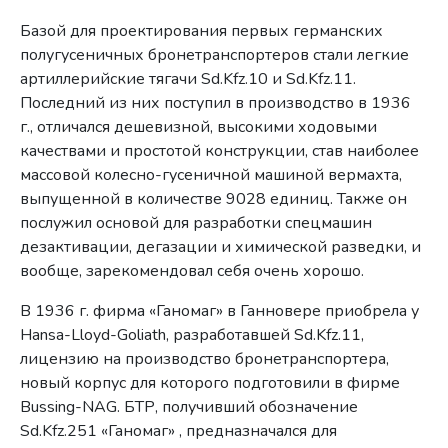
Базой для проектирования первых германских
полугусеничных бронетранспортеров стали легкие
артиллерийские тягачи Sd.Kfz.10 и Sd.Kfz.11.
Последний из них поступил в производство в 1936
г., отличался дешевизной, высокими ходовыми
качествами и простотой конструкции, став наиболее
массовой колесно-гусеничной машиной вермахта,
выпущенной в количестве 9028 единиц. Также он
послужил основой для разработки спецмашин
дезактивации, дегазации и химической разведки, и
вообще, зарекомендовал себя очень хорошо.
В 1936 г. фирма «Ганомаг» в Ганновере приобрела у
Hansa-Lloyd-Goliath, разработавшей Sd.Kfz.11,
лицензию на производство бронетранспортера,
новый корпус для которого подготовили в фирме
Bussing-NAG. БТР, получивший обозначение
Sd.Kfz.251 «Ганомаг» , предназначался для