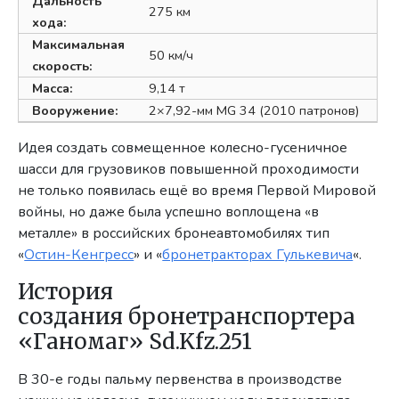
Дальность
275 км
хода:
Максимальная
50 км/ч
скорость:
Масса:
9,14 т
Вооружение:
2×7,92-мм MG 34 (2010 патронов)
Идея создать совмещенное колесно-гусеничное
шасси для грузовиков повышенной проходимости
не только появилась ещё во время Первой Мировой
войны, но даже была успешно воплощена «в
металле» в российских бронеавтомобилях тип
«
Остин-Кенгресс
» и «
бронетракторах Гулькевича
«.
История
создания бронетранспортера
«Ганомаг» Sd.Kfz.251
В 30-е годы пальму первенства в производстве