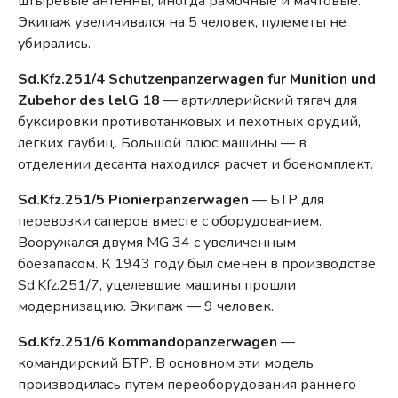
штыревые антенны, иногда рамочные и мачтовые.
Экипаж увеличивался на 5 человек, пулеметы не
убирались.
Sd.Kfz.251/4 Schutzenpanzerwagen fur Munition und
Zubehor des lelG 18
— артиллерийский тягач для
буксировки противотанковых и пехотных орудий,
легких гаубиц. Большой плюс машины — в
отделении десанта находился расчет и боекомплект.
Sd.Kfz.251/5 Pionierpanzerwagen
— БТР для
перевозки саперов вместе с оборудованием.
Вооружался двумя MG 34 с увеличенным
боезапасом. К 1943 году был сменен в производстве
Sd.Kfz.251/7, уцелевшие машины прошли
модернизацию. Экипаж — 9 человек.
Sd.Kfz.251/6 Kommandopanzerwagen
—
командирский БТР. В основном эти модель
производилась путем переоборудования раннего