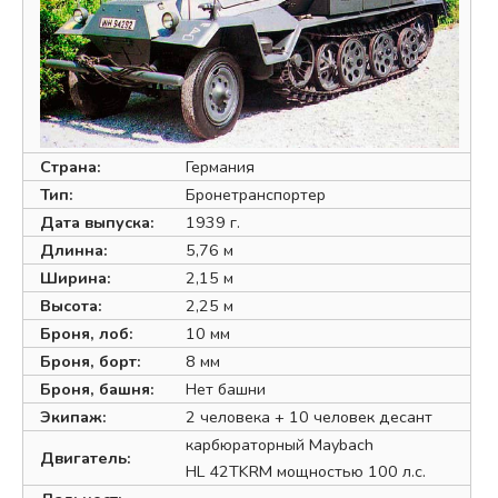
Страна:
Германия
Тип:
Бронетранспортер
Дата выпуска:
1939 г.
Длинна:
5,76 м
Ширина:
2,15 м
Высота:
2,25 м
Броня, лоб:
10 мм
Броня, борт:
8 мм
Броня, башня:
Нет башни
Экипаж:
2 человека + 10 человек десант
карбюраторный Maybach
Двигатель:
HL 42TKRM мощностью 100 л.с.