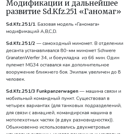
Модификации и дальнейшее
развитие Sd.Kfz.251 «Ганомаг»
Sd.Kfz.251/1
. Базовая модель «Ганомага»
модификаций A,B,C,D.
Sd.Kfz.251/2
— самоходный миномет. В отделении
десанта устанавливался 80-мм миномет Schwere
GranatenWerfer 34, и боеукладка из 66 мин. Один
пулемет MG34 оставался как дополнительное
вооружение ближнего боя. Экипаж увеличен до 8
человек.
Sd.Kfz.251/3 Funkpanzerwagen
— машина связи и
мобильный командный пункт. Существовал в
четырех вариантах (для танковых подразделений,
для связи с авиацией, командирская машина в
мотопехотных частях (в двух разновидностях)).
Обыкновенно использовались двухметровые