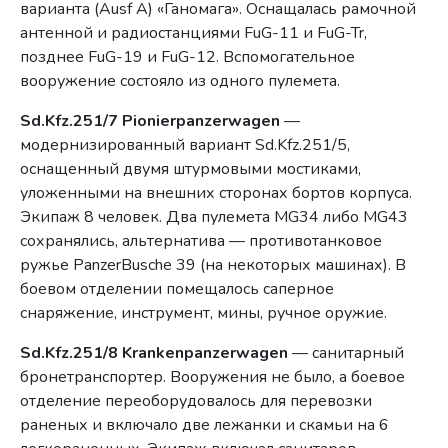
варианта (Ausf A) «Ганомага». Оснащалась рамочной
антенной и радиостанциями FuG-11 и FuG-Tr,
позднее FuG-19 и FuG-12. Вспомогательное
вооружение состояло из одного пулемета.
Sd.Kfz.251/7 Pionierpanzerwagen
—
модернизированный вариант Sd.Kfz.251/5,
оснащенный двумя штурмовыми мостиками,
уложенными на внешних сторонах бортов корпуса.
Экипаж 8 человек. Два пулемета MG34 либо MG43
сохранялись, альтернатива — противотанковое
ружье PanzerBusche 39 (на некоторых машинах). В
боевом отделении помещалось саперное
снаряжение, инструмент, мины, ручное оружие.
Sd.Kfz.251/8 Krankenpanzerwagen
— санитарный
бронетранспортер. Вооружения не было, а боевое
отделение переоборудовалось для перевозки
раненых и включало две лежанки и скамьи на 6