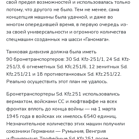
свой предел возможностей и использовалась только
потому, что другого не было. Тем не менее, сама
концепция машины была удачной, и даже во
многом опередившей время, в первую очередь из-
за своей универсальности и огромного количества
спецмашин созданных на шасси «Ганомага».
Танковая дивизия должна была иметь
90 бронетранспортеров: 30 Sd. Kfz-251/1, 24 Sd. Kfz-
251/3, 6 огнеметных Sd. Kfc.251/6, 12 зенитных Sd.
Kfz.251/21 и 18 противотанковых Sd. Kfz.251/22.
Реально осуществить этот план не удалось.
Бронетранспортеры Sd. Kfz.251 использовались
вермахтом, войсками СС и люфтваффе на всех
фронтах вплоть до конца войны — на 1 марта
1945 года в войсках их имелось 6540 единиц.
Незначительное количество этих машин получили
союзники Германии — Румыния, Венгрия
и Финляндия. Трофейные Sd. Kfz.251 после