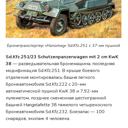
Бронетранспортер «Hanomag» Sd.Kfz.251 с 37-мм пушкой
Sd.Kfz.251/23 Schutzenpanzerwagen mit 2 cm KwK
38
— разведывательная бронемашина, последняя
модификация Sd.Kfz.251. В крыше боевого
отделения монтировалась башня легкого
бронеавтомобиля Sd.Kfz.222 с 20-мм
автоматической пушкой KwK 38 и 7,92-мм
пулеметом, позднее смененная шестигранной
башней Hangelafette 38 тяжелого четырехосного
бронеавтомобиля Sd.Kfz.232. Боезапас — 100
снарядов, экипаж 4 человека.