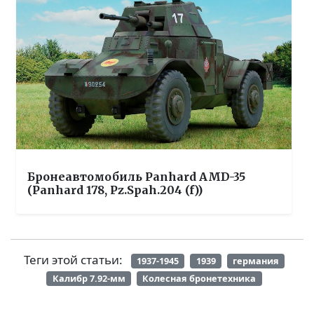
Бронеавтомобиль Panhard AMD-35
(Panhard 178, Pz.Spah.204 (f))
Теги этой статьи:
1937-1945
1939
германия
Калибр 7.92-мм
Колесная бронетехника