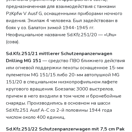
предназначенная для взаимодействия с танками
PzKpfw V Ausf G, оснащенными приборами ночного
видения. Экипаж 4 человека. Был задействован в
боях у оз. Балатон зимой 1944-1945 гг.
Неофициальное название Sd.Kfz.251/20 — «Uhu»
(сова).
Sd.Kfz.251/21 mittlerer Schutzenpanzerwagen
Drilling MG 151
— средство ПВО ближнего действия
или огневой поддержки пехоты оснащенное 15-мм
пулеметом MG 151/15 либо 20-мм автопушкой MG
151/20 в специальном низкопрофильном лафете
кругового вращения. Боезапас 3000 выстрелов,
причем в него входили в том числе и бронебойные
снаряды. Производились в основном на шасси
Sd.Kfz.251 Ausf A-C со 2-й половины 1944 года
числом около 400 единиц.
Sd.Kfz.251/22 Schutzenpanzerwagen mit 7,5 cm Pak