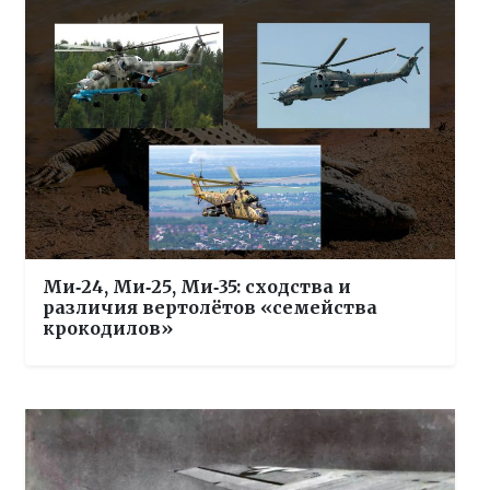
Ми‑24, Ми‑25, Ми‑35: сходства и
различия вертолётов «семейства
крокодилов»