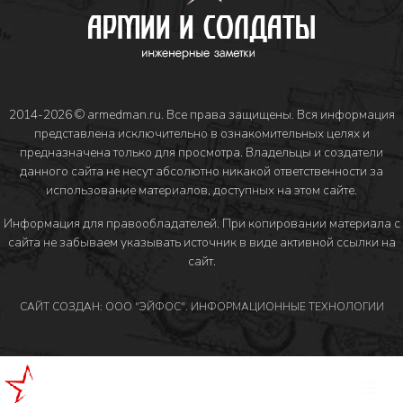
2014-2026 © armedman.ru. Все права защищены. Вся информация
представлена исключительно в ознакомительных целях и
предназначена только для просмотра. Владельцы и создатели
данного сайта не несут абсолютно никакой ответственности за
использование материалов, доступных на этом сайте.
Информация для правообладателей
. При копировании материала с
сайта не забываем указывать источник в виде активной ссылки на
сайт.
САЙТ СОЗДАН: ООО "ЭЙФОС". ИНФОРМАЦИОННЫЕ ТЕХНОЛОГИИ