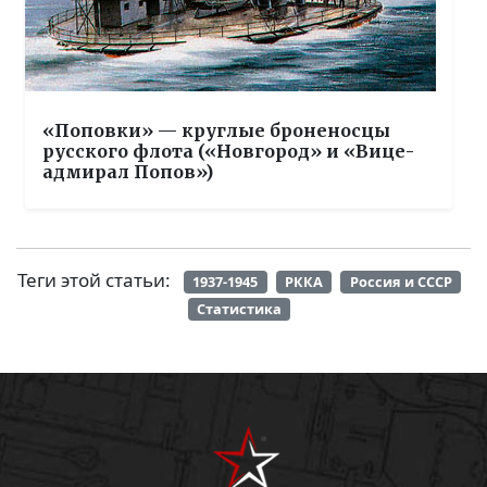
«Поповки» — круглые броненосцы
русского флота («Новгород» и «Вице-
адмирал Попов»)
Теги этой статьи:
1937-1945
РККА
Россия и СССР
Статистика