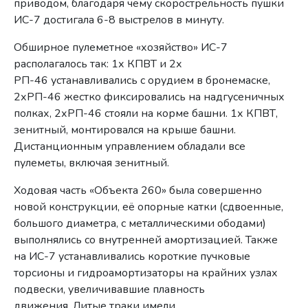
приводом, благодаря чему скорострельность пушки
ИС-7 достигала 6-8 выстрелов в минуту.
Обширное пулеметное «хозяйство» ИС-7
располагалось так: 1х КПВТ и 2х
РП-46 устанавливались с орудием в бронемаске,
2хРП-46 жестко фиксировались на надгусеничных
полках, 2хРП-46 стояли на корме башни. 1х КПВТ,
зенитный, монтировался на крыше башни.
Дистанционным управлением обладали все
пулеметы, включая зенитный.
Ходовая часть «Объекта 260» была совершенно
новой конструкции, её опорные катки (сдвоенные,
большого диаметра, с металлическими ободами)
выполнялись со внутренней амортизацией. Также
на ИС-7 устанавливались короткие пучковые
торсионы и гидроамортизаторы на крайних узлах
подвески, увеличивавшие плавность
движения. Литые траки имели