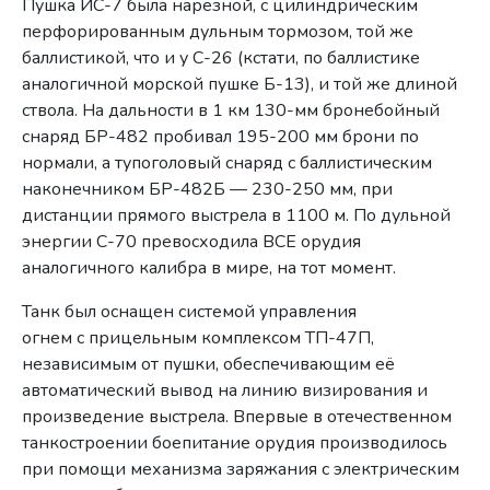
Пушка ИС-7 была нарезной, с цилиндрическим
перфорированным дульным тормозом, той же
баллистикой, что и у С-26 (кстати, по баллистике
аналогичной морской пушке Б-13), и той же длиной
ствола. На дальности в 1 км 130-мм бронебойный
снаряд БР-482 пробивал 195-200 мм брони по
нормали, а тупоголовый снаряд с баллистическим
наконечником БР-482Б — 230-250 мм, при
дистанции прямого выстрела в 1100 м. По дульной
энергии С-70 превосходила ВСЕ орудия
аналогичного калибра в мире, на тот момент.
Танк был оснащен системой управления
огнем с прицельным комплексом ТП-47П,
независимым от пушки, обеспечивающим её
автоматический вывод на линию визирования и
произведение выстрела. Впервые в отечественном
танкостроении боепитание орудия производилось
при помощи механизма заряжания с электрическим