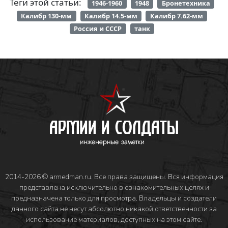
Теги этой статьи:
1946-1960
1948
Бронетехника
Калибр 130-мм
Калибр 14.5-мм
Калибр 7.62-мм
Россия и СССР
танк
2014-2026 © armedman.ru. Все права защищены. Вся информация
представлена исключительно в ознакомительных целях и
предназначена только для просмотра. Владельцы и создатели
данного сайта не несут абсолютно никакой ответственности за
использование материалов, доступных на этом сайте.