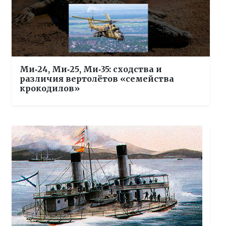
Ми‑24, Ми‑25, Ми‑35: сходства и
различия вертолётов «семейства
крокодилов»