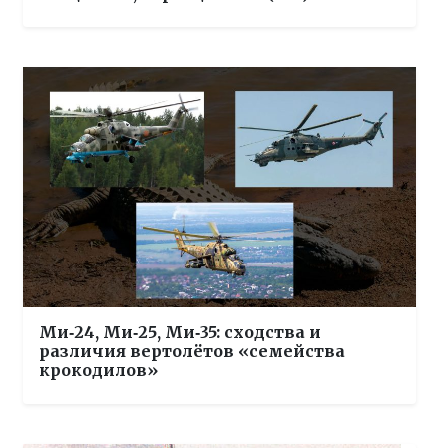
Ми‑24, Ми‑25, Ми‑35: сходства и
различия вертолётов «семейства
крокодилов»