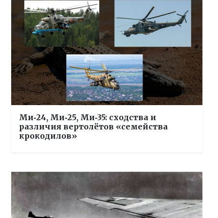
Ми‑24, Ми‑25, Ми‑35: сходства и
различия вертолётов «семейства
крокодилов»