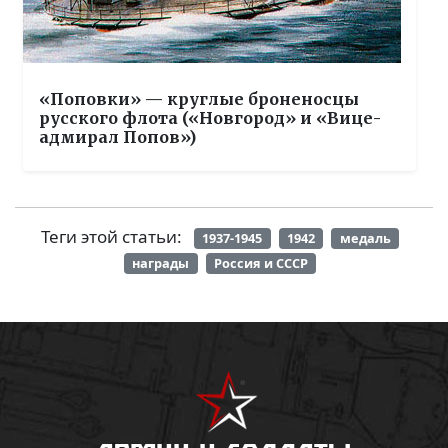
«Поповки» — круглые броненосцы
русского флота («Новгород» и «Вице-
адмирал Попов»)
Теги этой статьи:
1937-1945
1942
медаль
награды
Россия и СССР