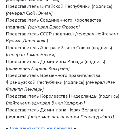
Представитель Китайской Республики (подпись)
[генерал Сюй Юнчан]
Представитель Соединенного Королевства
(подпись)
[адмирал Брюс Фрэзер]
Представитель СССР (подпись)
[генерал-лейтенант
Кузьма Деревянко]
Представитель Австралийского Союза (подпись)
[генерал Томас Блэми]
Представитель Доминиона Канада (подпись)
[полковник Лоренс Косгрэйв]
Представитель Временного правительства
Французской Республики (подпись)
[генерал Жан
Филипп Леклерк]
Представитель Королевства Нидерланды (подпись)
[лейтенант-адмирал Эмил Хелфрих]
Представитель Доминиона Новая Зеландия
(подпись)
[вице-маршал авиации Леонард Изитт]
•
Документы того же периода
•