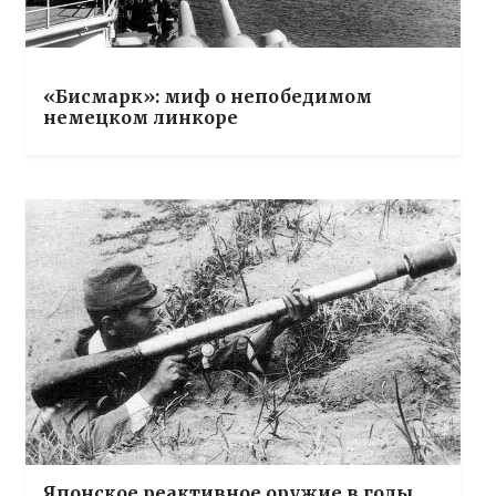
«Бисмарк»: миф о непобедимом
немецком линкоре
Японское реактивное оружие в годы