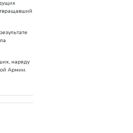
едущих
дотвращавший
результате
ела
ших, наряду
ой Армии.