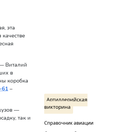
я, эта
в качестве
есная
 — Виталий
ших в
ны коробка
-61
–
Артиллерийская
викторина
кузов —
садку, так и
Справочник авиации