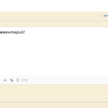
ав
{}
[+]