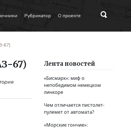
вочники
Рубрикатор
О проекте
З-67)
З-67)
Лента новостей
«Бисмарк»: миф о
тория
непобедимом немецком
линкоре
Чем отличается пистолет-
пулемет от автомата?
«Морские гончие»: