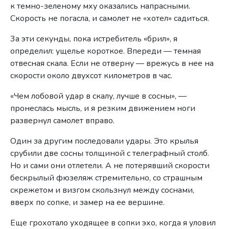
к темно-зеленому мху оказались напрасными.
Скорость не погасла, и самолет не «хотел» садиться.
3а эти секунды, пока истребитель «брил», я
определил: ущелье короткое. Впереди — темная
отвесная скала. Если не отверну — врежусь в нее на
скорости около двухсот километров в час.
«Чем лобовой удар в скалу, лучше в сосны», —
пронеслась мысль, и я резким движением ноги
развернул самолет вправо.
Один за другим последовали удары. Это крылья
срубили две сосны толщиной с телеграфный столб.
Но и сами они отлетели. А не потерявший скорости
бескрылый фюзеляж стремительно, со страшным
скрежетом и визгом скользнул между соснами,
вверх по сопке, и замер на ее вершине.
Еще грохотало уходящее в сопки эхо, когда я уловил