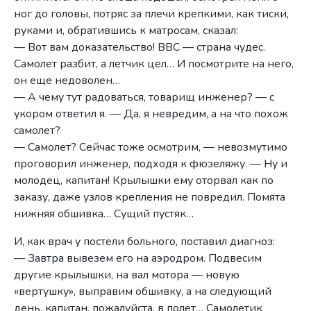
ног до головы, потряс за плечи крепкими, как тиски,
руками и, обратившись к матросам, сказал:
— Вот вам доказательство! ВВС — страна чудес.
Самолет разбит, а летчик цел… И посмотрите на него,
он еще недоволен…
— А чему тут радоваться, товарищ инженер? — с
укором ответил я. — Да, я невредим, а на что похож
самолет?
— Самолет? Сейчас тоже осмотрим, — невозмутимо
проговорил инженер, подходя к фюзеляжу. — Ну и
молодец, капитан! Крылышки ему оторвал как по
заказу, даже узлов крепления не повредил. Помята
нижняя обшивка… Сущий пустяк…
И, как врач у постели больного, поставил диагноз:
— Завтра вывезем его на аэродром. Подвесим
другие крылышки, на вал мотора — новую
«вертушку», выправим обшивку, а на следующий
день, капитан, пожалуйста, в полет… Самолетик