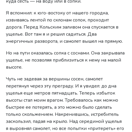
куда сесть — на воду или в сопки.
Я вспомнил: к юго-востоку от нашего городка,
извиваясь лентой по склонам сопок, проходит
дорога. Перед Кольским заливом она спускается в
ущелье. Вот там я и решил садиться. Два
энергичных разворота, и самолет вышел на прямую.
Но на пути оказалась сопка с соснами. Она закрывала
ущелье, не позволяя приблизиться к нему на малой
высоте.
Чуть не задевая за вершины сосен, самолет
перетянул через эту преграду. И я увидел: до дна
ущелья еще метров пятнадцать. Теперь избыток
высоты стал моим врагом. Требовалось как можно
быстрее ее потерять, а это можно было сделать
только скольжением. Накренившись, истребитель
заскользил, падая на крыло. Над серединой ущелья
я выровнял самолет, но все попытки «притереть» его