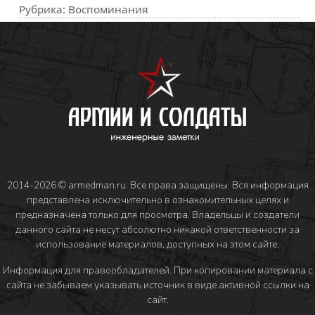
Рубрика:
Воспоминания
2014-2026 © armedman.ru. Все права защищены. Вся информация
представлена исключительно в ознакомительных целях и
предназначена только для просмотра. Владельцы и создатели
данного сайта не несут абсолютно никакой ответственности за
использование материалов, доступных на этом сайте.
Информация для правообладателей
. При копировании материала с
сайта не забываем указывать источник в виде активной ссылки на
сайт.