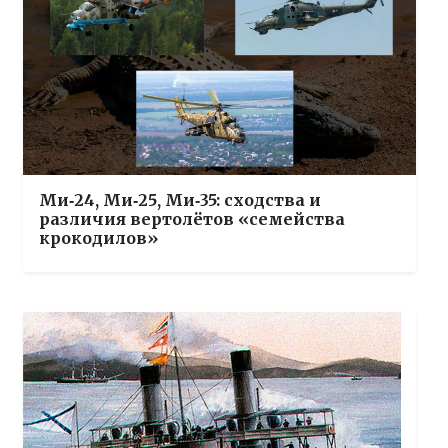
Ми‑24, Ми‑25, Ми‑35: сходства и
различия вертолётов «семейства
крокодилов»