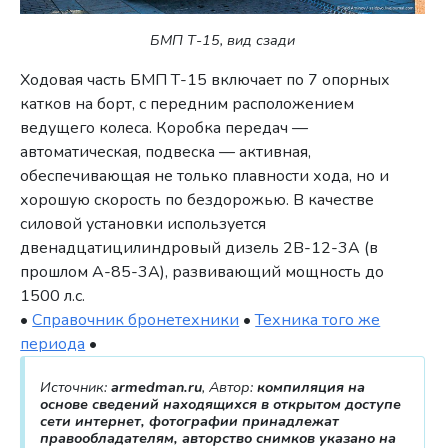
БМП Т-15, вид сзади
Ходовая часть БМП Т-15 включает по 7 опорных
катков на борт, с передним расположением
ведущего колеса. Коробка передач —
автоматическая, подвеска — активная,
обеспечивающая не только плавности хода, но и
хорошую скорость по бездорожью. В качестве
силовой установки используется
двенадцатицилиндровый дизель 2В-12-3А (в
прошлом А-85-3А), развивающий мощность до
1500 л.с.
•
Справочник бронетехники
•
Техника того же
периода
•
Источник:
armedman.ru
, Автор:
компиляция на
основе сведений находящихся в открытом доступе
сети интернет, фотографии принадлежат
правообладателям, авторство снимков указано на