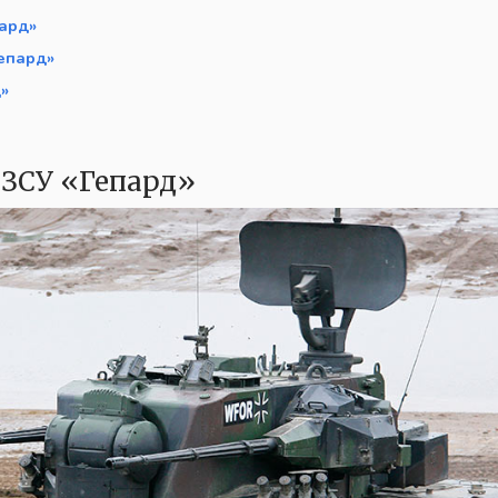
ард»
епард»
»
 ЗСУ «Гепард»