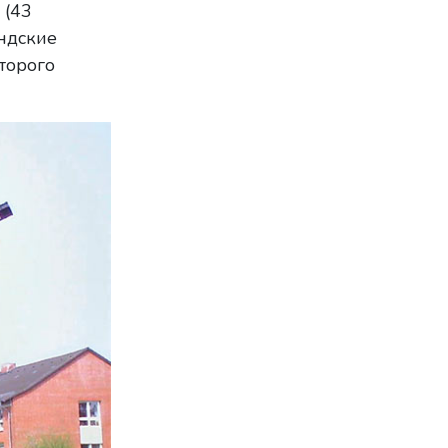
 (43
ндские
торого