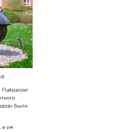
d)
 Flakpanzer
етного
рдов» были
 а уж