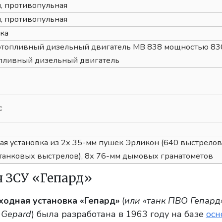
, противопульная
, противопульная
ка
отопливный дизельный двигатель MB 838 мощностью 830 л
пливный дизельный двигатель
с
я установка из 2х 35-мм пушек Эрликон (640 выстрелов
танковых выстрелов), 8х 76-мм дымовых гранатометов
я ЗСУ «Гепард»
ходная установка «Гепард»
(
или «танк ПВО Гепард»,
 Gepard
) была разработана в 1963 году на базе
осн