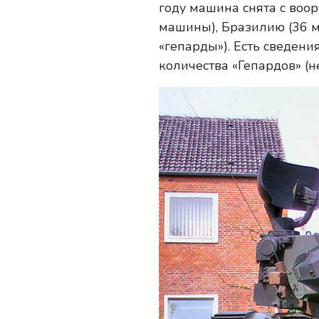
году машина снята с воо
машины), Бразилию (36 м
«гепарды»). Есть сведени
количества «Гепардов» (н