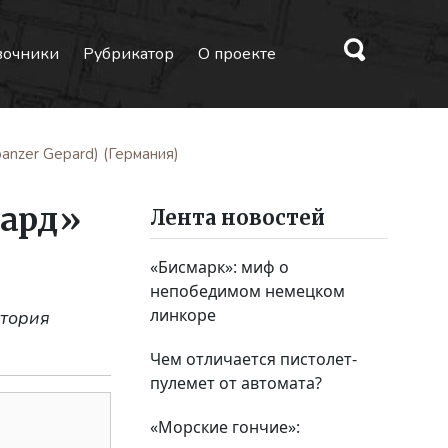
вочники
Рубрикатор
О проекте
anzer Gepard) (Германия)
пард»
Лента новостей
«Бисмарк»: миф о
непобедимом немецком
линкоре
стория
Чем отличается пистолет-
пулемет от автомата?
«Морские гончие»: