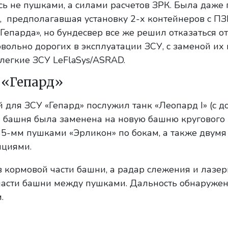
сь не пушками, а силами расчетов ЗРК. Была даже
 предполагавшая установку 2-х контейнеров с П
Гепарда», но бундесвер все же решил отказаться от
вольно дорогих в эксплуатации ЗСУ, с заменой их 
легкие ЗСУ LeFlaSys/ASRAD.
 «Гепард»
 для ЗСУ «Гепард» послужил танк «Леопард I» (с д
ая башня была заменена на новую башню кругового
5-мм пушками «Эрликон» по бокам, а также двумя
нциями.
 кормовой части башни, а радар слежения и лазе
части башни между пушками. Дальность обнаруже
.