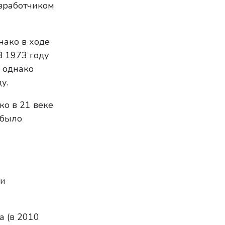
азработчиком
нако в ходе
В 1973 году
 однако
у.
ко в 21 веке
 было
ми
а (в 2010