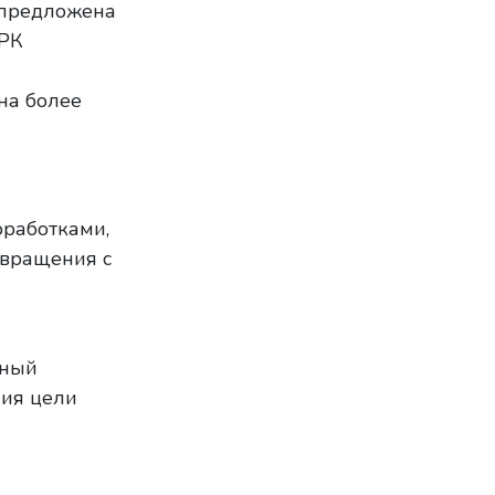
 предложена
ЗРК
на более
оработками,
 вращения с
рный
ния цели