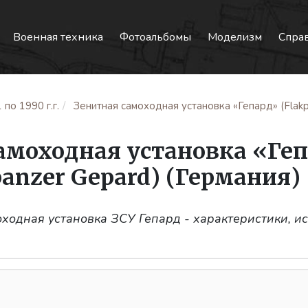
Военная техника
Фотоальбомы
Моделизм
Спра
по 1990 г.г.
Зенитная самоходная установка «Гепард» (Flakp
амоходная установка «Ге
panzer Gepard) (Германия)
ходная установка ЗСУ Гепард - характеристики, и