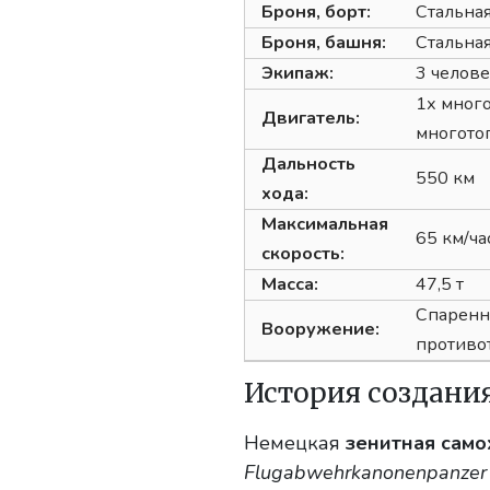
Броня, борт:
Стальная
Броня, башня:
Стальная
Экипаж:
3 челове
1х мног
Двигатель:
многото
Дальность
550 км
хода:
Максимальная
65 км/ча
скорость:
Масса:
47,5 т
Спаренна
Вооружение:
противо
История создани
Немецкая
зенитная само
Flugabwehrkanonenpanzer