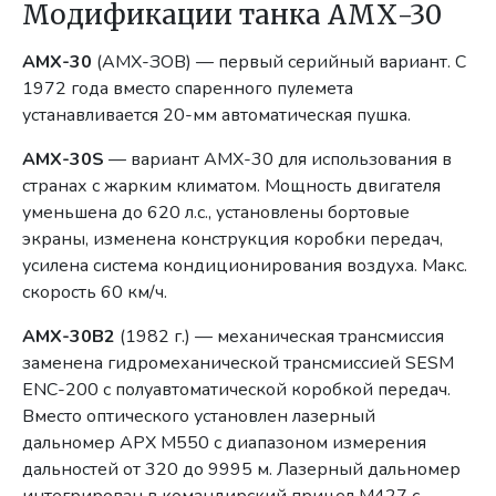
Модификации танка АМХ-30
АМХ-30
(АМХ-ЗОВ) — первый серийный вариант. С
1972 года вместо спаренного пулемета
устанавливается 20-мм автоматическая пушка.
AMX-30S
— вариант АМХ-30 для использования в
странах с жарким климатом. Мощность двигателя
уменьшена до 620 л.с., установлены бортовые
экраны, изменена конструкция коробки передач,
усилена система кондиционирования воздуха. Макс.
скорость 60 км/ч.
АМХ-30В2
(1982 г.) — механическая трансмиссия
заменена гидромеханической трансмиссией SESM
ENC-200 с полуавтоматической коробкой передач.
Вместо оптического установлен лазерный
дальномер АРХ М550 с диапазоном измерения
дальностей от 320 до 9995 м. Лазерный дальномер
интегрирован в командирский прицел М427 с