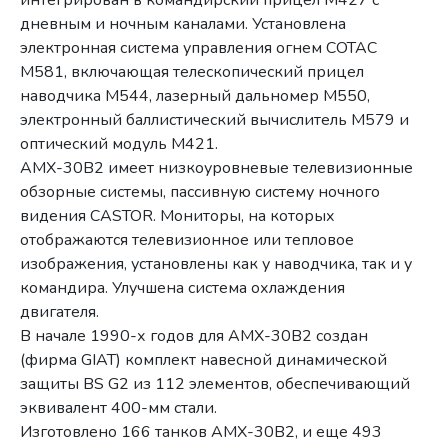
дневным и ночным каналами. Установлена
электронная система управления огнем СОТАС
М581, включающая телескопический прицел
наводчика М544, лазерный дальномер М550,
электронный баллистический вычислитель М579 и
оптический модуль М421.
АМХ-30В2
имеет
низкоуровневые телевизионные
обзорные системы
,
пассивн
ую
систем
у
ночного
видения CASTOR
.
Мониторы, на которых
отображаются телевизионное или тепловое
изображения, установлены как у наводчика, так и у
командира. Улучшена система охлаждения
двигателя.
В начале 1990-х годов для АМХ-30В2 создан
(фирма GIAT) комплект навесной динамической
защиты BS G2 из 112 элементов, обеспечивающий
эквивалент 400-мм стали.
Изготовлено 166 танков АМХ-30В2, и еще 493