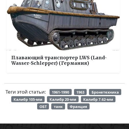
Плавающий транспортер LWS (Land-
Wasser-Schlepper) (Германия)
Теги этой статьи:
1961-1990
1963
Бронетехника
Калибр 105-мм
Калибр 20-мм
Калибр 7.62-мм
ОБТ
танк
Франция