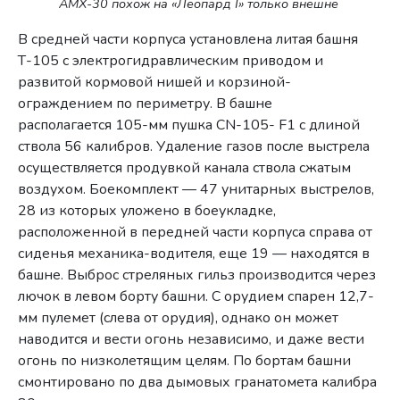
АМХ-30 похож на «Леопард I» только внешне
В средней части корпуса установлена литая башня
Т-105 с электрогидравлическим приводом и
развитой кормовой нишей и корзиной-
ограждением по периметру. В башне
располагается 105-мм пушка CN-105- F1 с длиной
ствола 56 калибров. Удаление газов после выстрела
осуществляется продувкой канала ствола сжатым
воздухом. Боекомплект — 47 унитарных выстрелов,
28 из которых уложено в боеукладке,
расположенной в передней части корпуса справа от
сиденья механика-водителя, еще 19 — находятся в
башне. Выброс стреляных гильз производится через
лючок в левом борту башни. С орудием спарен 12,7-
мм пулемет (слева от орудия), однако он может
наводится и вести огонь независимо, и даже вести
огонь по низколетящим целям. По бортам башни
смонтировано по два дымовых гранатомета калибра