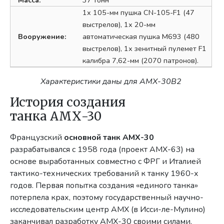
Масса:
37 тонн
1х 105-мм пушка CN-105-F1 (47
выстрелов), 1х 20-мм
Вооружение:
автоматическая пушка М693 (480
выстрелов), 1х зенитный пулемет F1
калибра 7,62-мм (2070 патронов).
Характеристики даны для АМХ-30В2
История создания
танка АМХ-30
Французский
основной танк АМХ-30
разрабатывался с 1958 года (проект AMX-63) на
основе выработанных совместно с ФРГ и Италией
тактико-технических требований к танку 1960-х
годов. Первая попытка создания «единого танка»
потерпела крах, поэтому государственный научно-
исследовательским центр АМХ (в Исси-ле-Мулино)
заканчивал разработку АМХ-30 своими силами.