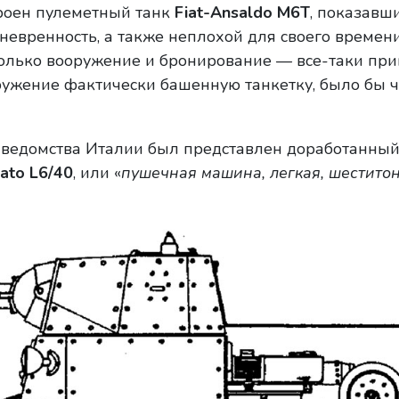
роен пулеметный танк
Fiat-Ansaldo М6Т
, показавш
евренность, а также неплохой для своего времени
олько вооружение и бронирование — все-таки при
оружение фактически башенную танкетку, было бы 
го ведомства Италии был представлен доработанны
ato L6/40
, или «
пушечная машина, легкая, шеститон