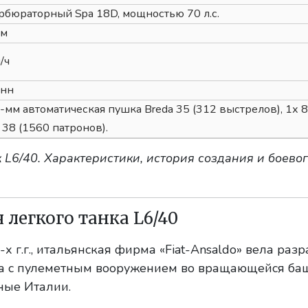
рбюраторный Spa 18D, мощностью 70 л.с.
км
/ч
онн
-мм автоматическая пушка Breda 35 (312 выстрелов), 1х 
 38 (1560 патронов).
 L6/40. Характеристики, история создания и боево
 легкого танка L6/40
х г.г., итальянская фирма «Fiat-Ansaldo» вела разр
ка с пулеметным вооружением во вращающейся ба
ные Италии.