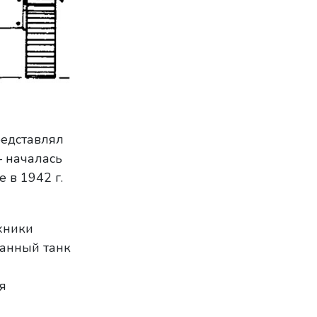
редставлял
— началась
 в 1942 г.
хники
ванный танк
я