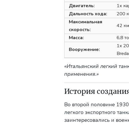
Двигатель:
1х ка
Дальность хода:
200 
Максимальная
42 км
скорость:
Масса:
6,8 т
1х 20
Вооружение:
Breda
«Итальянский легкий танк
применения.»
История создания
Во второй половине 1930-
легкого экспортного тан
заинтересовались и воен