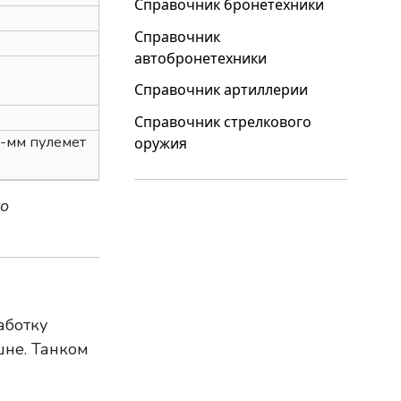
Справочник бронетехники
Справочник
автобронетехники
Справочник артиллерии
Справочник стрелкового
8-мм пулемет
оружия
го
аботку
шне. Танком