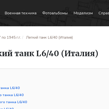
Военная техника
Фотоальбомы
Моделизм
Спра
по 1945 г.г.
Легкий танк L6/40 (Италия)
кий танк L6/40 (Италия)
танка L6/40
о танка L6/40
го танка L6/40