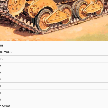
ия
й танк
г.
м
м
м
м
м
м
овека