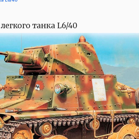
ка L6/40
легкого танка L6/40