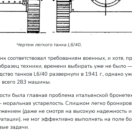
Чертеж легкого танка L6/40.
нк соответствовал требованиям военных, и хотя, п
образец техники, времени выбирать уже не было 
ство танков L6/40 развернули в 1941 г., однако уже
в всего 283 машины.
ости была главная проблема итальянской бронете
 моральная устарелость. Слишком легко брониро
жением (даже не смотря на высокую надежность и
уатации), не мог эффективно выполнять на поле бо
вые задачи.