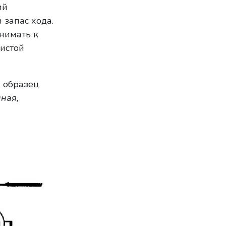
ий
 запас хода.
нимать к
чистой
й образец
ная,