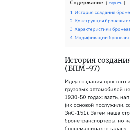
Содержание
скрыть
1
История создания брон
2
Конструкция бронеавто
3
Характеристики бронеа
4
Модификации бронеавт
История создани
(БПМ-97)
Идея создания простого 
грузовых автомобилей не
1930-50 годах: взять, н
(их основой послужили, с
ЗиС-151). Затем наша ст
бронетранспортеры, но к
бронемашинах осталась.