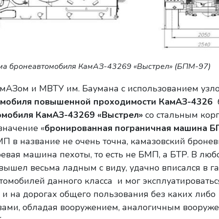
ма бронеавтомобиля КамАЗ-43269 «Выстрел» (БПМ-97)
амАЗом и МВТУ им. Баумана с использованием узло
омобиля повышенной проходимости КамАЗ-4326
омобиля КамАЗ-43269 «Выстрел»
со стальным корп
значение «
бронированная пограничная машина Б
П в название не очень точна, камазовский бронев
евая машина пехоты, то есть не БМП, а БТР. В люб
ышел весьма ладным с виду, удачно вписался в г
омобилей данного класса и мог эксплуатироваться
 и на дорогах общего пользования без каких либо
вами, обладая вооружением, аналогичным вооруж