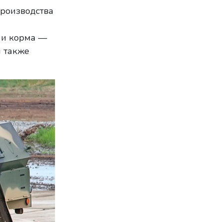
роизводства
 и корма —
я также