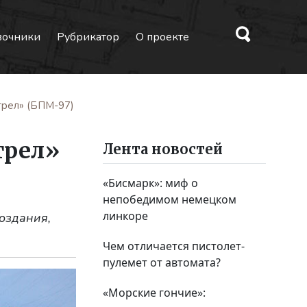
вочники
Рубрикатор
О проекте
рел» (БПМ-97)
трел»
Лента новостей
«Бисмарк»: миф о
непобедимом немецком
линкоре
оздания,
Чем отличается пистолет-
пулемет от автомата?
«Морские гончие»: