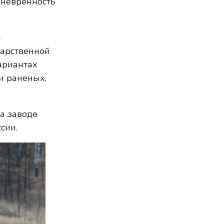
аневренность
я
дарственной
ариантах
и раненых,
а заводе
сии.