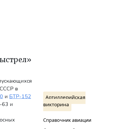
Выстрел»
ыпускающихся
 СССР в
0
и
БТР-152
Артиллерийская
-63 и
викторина
хосных
Справочник авиации