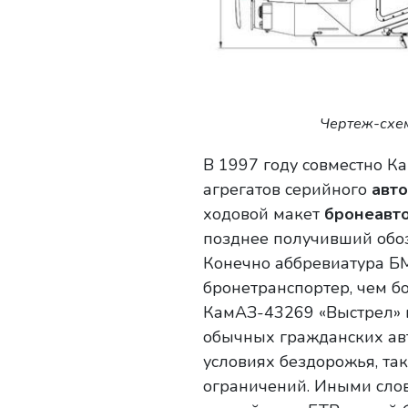
Чертеж-схе
В 1997 году совместно К
агрегатов серийного
авт
ходовой макет
бронеавт
позднее получивший обо
Конечно аббревиатура БМ
бронетранспортер, чем бо
КамАЗ-43269 «Выстрел» в
обычных гражданских авт
условиях бездорожья, так
ограничений. Иными сло