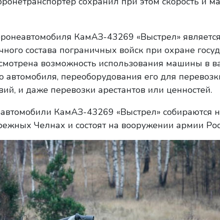
бронетранспортер сохранил при этом скорость и м
ронеавтомобиля КамАЗ-43269 «Выстрел» являетс
чного состава пограничных войск при охране госу
усмотрена возможность использования машины в в
о автомобиля, переоборудования его для перевозк
ий, и даже перевозки арестантов или ценностей.
еавтомобили КамАЗ-43269 «Выстрел» собираются н
ежных Челнах и состоят на вооружении армии Рос