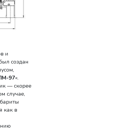
в и
был создан
усом,
ПМ-97
«.
ик — скорее
ом случае,
абариты
 как в
ению