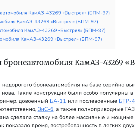
еавтомобиля КамАЗ-43269 «Выстрел» (БПМ-97)
мобиля КамАЗ-43269 «Выстрел» (БПМ-97)
втомобиля КамАЗ-43269 «Выстрел» (БПМ-97)
омобиля КамАЗ-43269 «Выстрел» (БПМ-97)
я бронеавтомобиля КамАЗ-43269 «
и недорогого бронеавтомобиля на базе серийно в
 нова. Такие конструкции были особо популярны в
апример, довоенный
БА-11
или послевоенные
БТР-4
оответственно,
ЗиС-6
, а также полноприводные ГАЗ
рана сделала ставку на более массивные и мощные
ак показало время, востребованность в легких дву