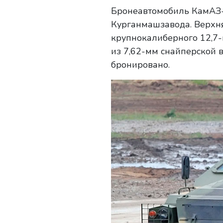
Бронеавтомобиль КамАЗ-
Курганмашзавода. Верхня
крупнокалиберного 12,7-
из 7,62-мм снайперской 
бронировано.