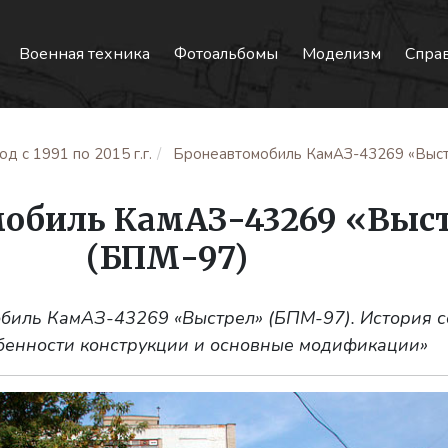
Военная техника
Фотоальбомы
Моделизм
Спра
д с 1991 по 2015 г.г.
Бронеавтомобиль КамАЗ-43269 «Выст
обиль КамАЗ-43269 «Выс
(БПМ-97)
биль КамАЗ-43269 «Выстрел» (БПМ-97). История с
бенности конструкции и основные модификации»