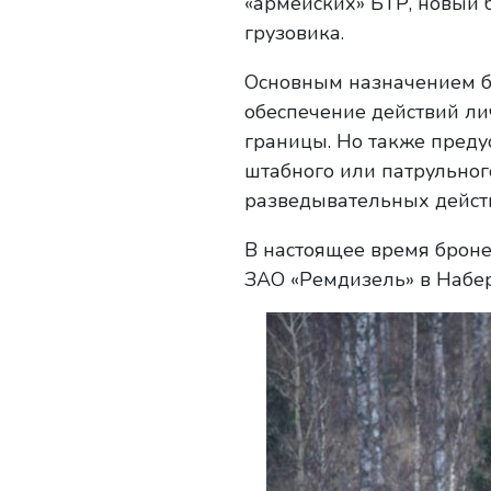
«армейских» БТР, новый 
грузовика.
Основным назначением б
обеспечение действий ли
границы. Но также пред
штабного или патрульног
разведывательных действ
В настоящее время брон
ЗАО «Ремдизель» в Набер