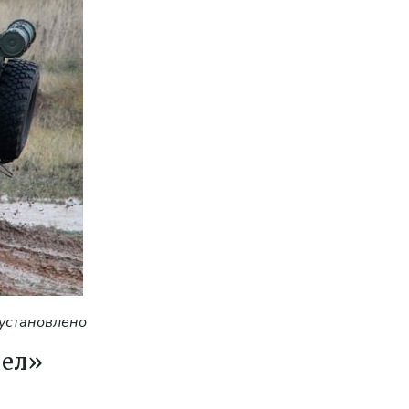
установлено
рел»