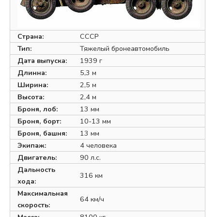
Страна:
СССР
Тип:
Тяжелый бронеавтомобиль
Дата выпуска:
1939 г
Длинна:
5,3 м
Ширина:
2,5 м
Высота:
2,4 м
Броня, лоб:
13 мм
Броня, борт:
10-13 мм
Броня, башня:
13 мм
Экипаж:
4 человека
Двигатель:
90 л.с.
Дальность
316 км
хода:
Максимальная
64 км/ч
скорость:
Масса:
8100 кг