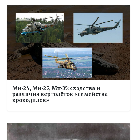
Ми‑24, Ми‑25, Ми‑35: сходства и
различия вертолётов «семейства
крокодилов»