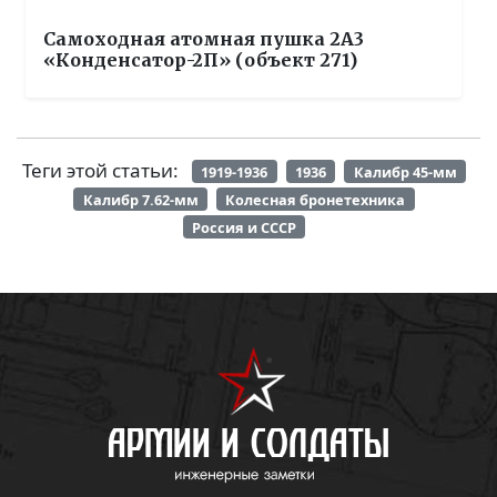
Самоходная атомная пушка 2А3
«Конденсатор-2П» (объект 271)
Теги этой статьи:
1919-1936
1936
Калибр 45-мм
Калибр 7.62-мм
Колесная бронетехника
Россия и СССР