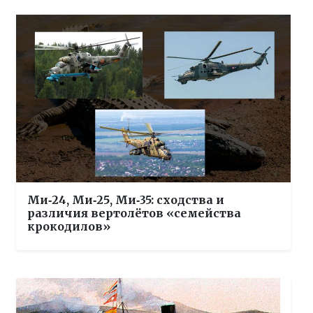
Ми‑24, Ми‑25, Ми‑35: сходства и
различия вертолётов «семейства
крокодилов»