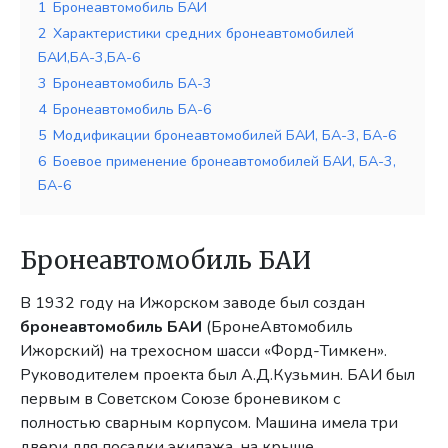
1
Бронеавтомобиль БАИ
2
Характеристики средних бронеавтомобилей
БАИ,БА-3,БА-6
3
Бронеавтомобиль БА-3
4
Бронеавтомобиль БА-6
5
Модификации бронеавтомобилей БАИ, БА-3, БА-6
6
Боевое применение бронеавтомобилей БАИ, БА-3,
БА-6
Бронеавтомобиль БАИ
В 1932 году на Ижорском заводе был создан
бронеавтомобиль БАИ
(БронеАвтомобиль
Ижорский) на трехосном шасси «Форд-Тимкен».
Руководителем проекта был А.Д.Кузьмин. БАИ был
первым в Советском Союзе броневиком с
полностью сварным корпусом. Машина имела три
двери для посадки экипажа, на крыше