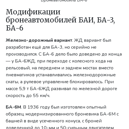
Бронеавтомобиль БА-6
Модификации
бронеавтомобилей БАИ, БА-3,
БА-6
Железно-дорожный вариант
. ЖД вариант был
разработан ещё для БА-3, но серийно не
производился. С БА-6 дело было доведено до конца
— у БА-6ЖД, при переходе с колесного хода на
рельсовый, на переднем и заднем мостах вместо
пневматиков устанавливались железнодорожные
скаты, а рулевое управление блокировалось. При
массе 5,9 т БА-6ЖД развивал по железной дороге
скорость до 55 км/ч.
БА-6М
. В 1936 году был изготовлен опытный
образец модернизированного броневика БА-6М с
башней в виде усеченного конуса, с броней
доведенной до 10-мм и 50-сильным двигателем