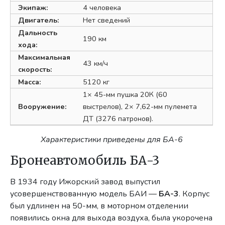
Экипаж:
4 человека
Двигатель:
Нет сведений
Дальность
190 км
хода:
Максимальная
43 км/ч
скорость:
Масса:
5120 кг
1× 45-мм пушка 20К (60
Вооружение:
выстрелов), 2× 7,62-мм пулемета
ДТ (3276 патронов).
Характеристики приведены для БА-6
Бронеавтомобиль БА-3
В 1934 году Ижорский завод выпустил
усовершенствованную модель БАИ —
БА-3
. Корпус
был удлинен на 50-мм, в моторном отделении
появились окна для выхода воздуха, была укорочена