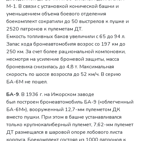
М-1. В связи с установкой конической башни и
уменьшением объема боевого отделения
боекомплект сократили до 50 выстрелов к пушке и
2520 патронов к пулеметам ДТ.
Емкость топливных баков увеличили с 65 до 94 л.
Запас хода бронеавтомобиля возрос со 197 км до
250 км. За счет более рациональной компоновки,
несмотря на усиление броневой защиты, масса
броневика снизилась до 4,8 т. Максимальная
скорость по шоссе возросла до 52 км/ч. В серию
БА-6М не пошел.
БА-9
. В 1936 г. на Ижорском заводе
был построен бронеавтомобиль БА-9 («облегченный
БА-6М»), вооруженный 12,7-мм пулеметом ДК
вместо пушки. При этом в башне устанавливался
только крупнокалиберный пулемет, 7,62-мм пулемет
ДТ размещался в шаровой опоре лобового листа
корпуса. Боекомплект состоял из 1000 патронов к