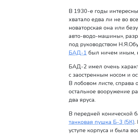
В 1930-е годы интересных
хватало едва ли не во вс
новаторская она или без
авто-водо-машины», раз
под руководством Н.Я.Обу
БАД-1
был ничем иным, к
БАД-2 имел очень харак
с заостренным носом и о
В лобовом листе, справа 
остальное вооружение ра
два яруса.
В передней конической 
танковая пушка Б-3 (5К)
.
уступе корпуса и была в