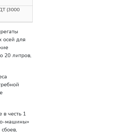
 ДТ (3000
грегаты
х осей для
кие
о 20 литров,
еса
гребной
е
 в честь 1
одо-машины»
 сбоев,