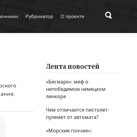
вочники
Рубрикатор
О проекте
Лента новостей
«Бисмарк»: миф о
рского
непобедимом немецком
дания,
линкоре
Чем отличается пистолет-
пулемет от автомата?
«Морские гончие»: