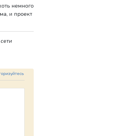
хоть немного
ма, и проект
 сети
торизуйтесь