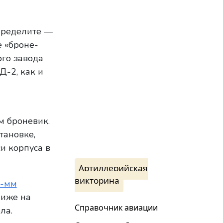
определите —
е «броне-
го завода
Д-2, как и
м броневик.
тановке,
и корпуса в
Артиллерийская
викторина
-мм
ниже на
Справочник авиации
ла.