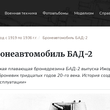
Военная техника
Фотоальбомы
Моделизм
Спра
д с 1919 по 1936 г.г.
Бронеавтомобиль БАД-2
онеавтомобиль БАД-2
ская плавающая бронедрезина БАД-2 выпуска Ижо
роневик тридцатых годов 20-го века. История соз
ксплуатации»