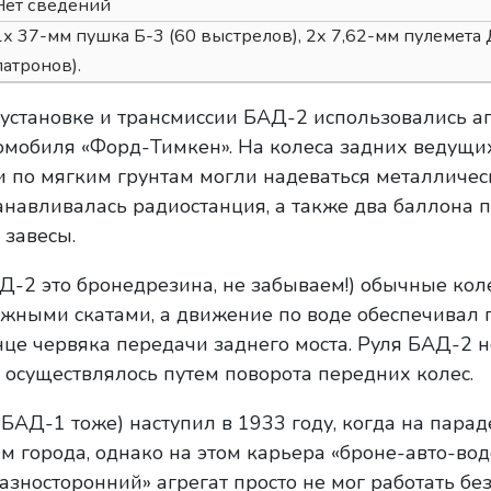
Нет сведений
1х 37-мм пушка Б-3 (60 выстрелов), 2x 7,62-мм пулемета
патронов).
й установке и трансмиссии БАД-2 использовались а
томобиля «Форд-Тимкен». На колеса задних ведущи
 по мягким грунтам могли надеваться металличес
навливалась радиостанция, а также два баллона п
завесы.
Д-2 это бронедрезина, не забываем!) обычные кол
жными скатами, а движение по воде обеспечивал 
нце червяка передачи заднего моста. Руля БАД-2 н
осуществлялось путем поворота передних колес.
БАД-1 тоже) наступил в 1933 году, когда на параде
м города, однако на этом карьера «броне-авто-в
зносторонний» агрегат просто не мог работать без