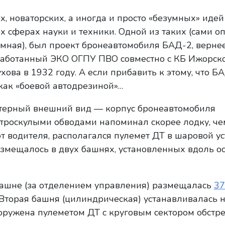
, новаторских, а иногда и просто «безумных» идей
ех сферах науки и техники. Одной из таких (сами 
умная), был проект бронеавтомобиля БАД-2, верне
работанный ЭКО ОГПУ ПВО совместно с КБ Ижорско
хова в 1932 году. А если прибавить к этому, что БА
ак «боевой автодрезиной»…
терный внешний вид — корпус бронеавтомобиля
строскулыми обводами напоминал скорее лодку, че
от водителя, располагался пулемет ДТ в шаровой ус
змещалось в двух башнях, установленных вдоль ос
башне (за отделением управления) размещалась
37
 Вторая башня (цилиндрическая) устанавливалась 
ооружена пулеметом ДТ с круговым сектором обстре