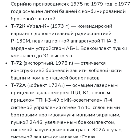
Серийно производился с 1975 по 1979 год, с 1977
года оснащен литой башней с комбинированной
броневой защитой.
Т-72К «Урал-К»
(1973 г.) — командирский
вариант с дополнительной радиостанцией
Р-130М, навигационной аппаратурой ТНА-3,
зарядным устройством АБ-1. Боекомплект пушки
уменьшен до 31 выстрела.
Т-72
(экспортный, 1975 г.) — отличается
конструкцией броневой зашиты лобовой части
башни и комплектацией боеприпасов.
Т-72А
(«объект 172А») — оснащен лазерным
прицелом-дальномером ТПД-К1, ночным
прицелом ТПН-3-49 с ИК-осветителем Л-4,
системой управления огнем 1А40, сплошными
бортовыми противокумулятивными экранами,
пушкой 2А46, увеличенным боекомплектом,
системой запуска дымовых гранат 902А «Туча»,
системой защиты от напалма «Сода»,