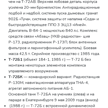
чем на Т-72АВ. Верхняя лобовая деталь корпуса
усилена 20-мм бронелистом. Антирадиационные
подбой и надбой, система пуска дымовых гранат
902Б «Туча», система защиты от напалма «Сода» и
быстродействующее ППО 3 ЭЦ13 «Иней».
Двигатель В-84-1 мощностью 840 л.с. Комплекс
средств связи «Абзац» (УКВ-радиостан- ция
Р-173, радиоприемник Р-173П, блок антенных
фильтров и ларингофонный усилитель). Боевая
масса 42,5 т. Серийное производство с 1985 года.
Т-72Б1
(объект 184-1, 1985 г.) — Т-72 Б без
монтажа некоторых элементов комплекса
управляемого вооружения.
Т-72БК
— командирский вариант. Радиостанция
Р-130М, навигационная аппаратура ТНА-4,
агрегат автономного питания АБ-1.
Основной танк Т-72БА на учениях (слева) и на
параде в Екатеринбурге 9 мая 2009 года (внизу)
(1988 г.) — Т-72Б с встроенной динамической