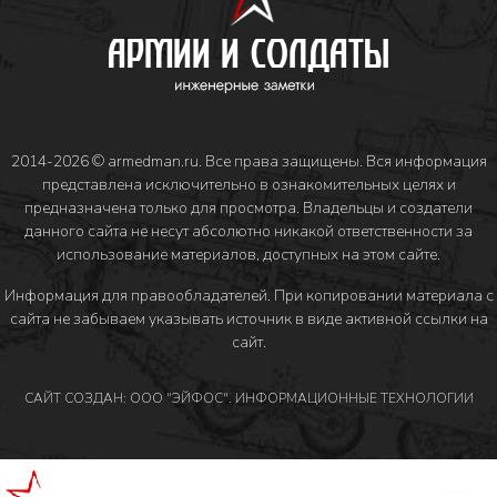
2014-2026 © armedman.ru. Все права защищены. Вся информация
представлена исключительно в ознакомительных целях и
предназначена только для просмотра. Владельцы и создатели
данного сайта не несут абсолютно никакой ответственности за
использование материалов, доступных на этом сайте.
Информация для правообладателей
. При копировании материала с
сайта не забываем указывать источник в виде активной ссылки на
сайт.
САЙТ СОЗДАН: ООО "ЭЙФОС". ИНФОРМАЦИОННЫЕ ТЕХНОЛОГИИ