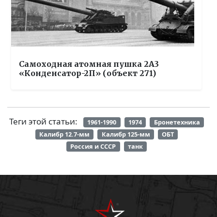
Самоходная атомная пушка 2А3
«Конденсатор-2П» (объект 271)
Теги этой статьи:
1961-1990
1974
Бронетехника
Калибр 12.7-мм
Калибр 125-мм
ОБТ
Россия и СССР
танк