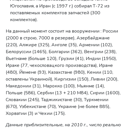
Югославия, а Иран (с 1997 г.) собирал Т-72 из
поставляемых комплектов запчастей (300
комплектов).
На данный момент состоит на вооружении : России
(2000 в строю, 7000 в резерве), Азербайджане
(220), Алжире (325), Анголе (35), Армении (102),
Белоруссии (1465), Болгарии (362), Венгрии (238),
Вьетнаме (больше 120), Грузии (41), Индии (1950),
Ираке (77, чехословацкого производства), Иране
(480), Йемене (93), Казахстане (980), Кении (110,
оставлены Украиной), Киргизии (150), Ливии (200),
Македонии (31), Марокко (100), Мьянме (14),
Польше (586), Сербии (13 + 210 М84), Сирии (1600),
Словакии (245), Таджикистане (30), Туркмении
(670), Узбекистане (70), Украине (не более 885),
Хорватии (3) и Чехии (175).
Данные приблизительные, на 2010 г., число реально