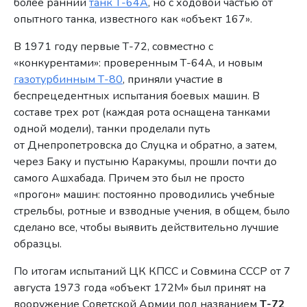
более ранний
танк Т-64А
, но с ходовой частью от
опытного танка, известного как «объект 167».
В 1971 году первые Т-72, совместно с
«конкурентами»: проверенным Т-64А, и новым
газотурбинным Т-80
, приняли участие в
беспрецедентных испытания боевых машин. В
составе трех рот (каждая рота оснащена танками
одной модели), танки проделали путь
от Днепропетровска до Слуцка и обратно, а затем,
через Баку и пустыню Каракумы, прошли почти до
самого Ашхабада. Причем это был не просто
«прогон» машин: постоянно проводились учебные
стрельбы, ротные и взводные учения, в общем, было
сделано все, чтобы выявить действительно лучшие
образцы.
По итогам испытаний ЦК КПСС и Совмина СССР от 7
августа 1973 года «объект 172М» был принят на
вооружение Советской Армии под названием
Т-72