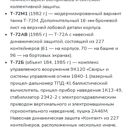
коллективной защиты.
Т-72М1
(1982 г.) — модернизированный вариант
танка Т-72М. Дополнительный 16-мм броневой
лист на верхней лобовой детали корпуса.
Т-72АВ
(1985 г.) — Т-72А с навесной
динамической защитой, состоящей из 227
контейнеров (61 — на корпусе, 70 — на башне и
96 — на бортовых экранах).
Т-72Б
(объект 184, 1985 г.) — комплекс
управляемого вооружения 9К120 «Свирь» и
системы управления огнем 1В40-1 (лазерный
прицел-дальномер ТПД-KI, баллистический
вычислитель, прицел-прибор наведения 1К13-49,
стабилизатор 2Э42-2 с электрогидравлическим
приводом вертикального и электромашинным
горизонтального наведения), пушка 2А46М.
Навесная динамическая зашита «Контакт» из 227
контейнеров, расположенных несколько иначе,