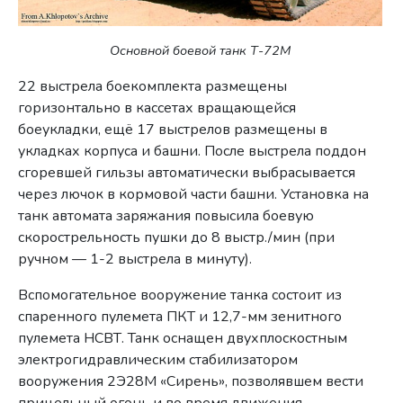
Основной боевой танк Т-72М
22 выстрела боекомплекта размещены
горизонтально в кассетах вращающейся
боеукладки, ещё 17 выстрелов размещены в
укладках корпуса и башни. После выстрела поддон
сгоревшей гильзы автоматически выбрасывается
через лючок в кормовой части башни. Установка на
танк автомата заряжания повысила боевую
скорострельность пушки до 8 выстр./мин (при
ручном — 1-2 выстрела в минуту).
Вспомогательное вооружение танка состоит из
спаренного пулемета ПКТ и 12,7-мм зенитного
пулемета НСВТ. Танк оснащен двухплоскостным
электрогидравлическим стабилизатором
вооружения 2Э28М «Сирень», позволявшем вести
прицельный огонь и во время движения.