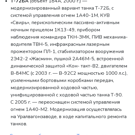
Т-72БА
(объект 184А, 2000 г.) —
модернизированный вариант танка Т-72Б, с
системой управления огнем 1А40-1М, КУВ
«Свирь», перископическим пассивно-активным
ночным прицелом 1К13-49, прибором
наблюдения командира ТКН-ЗМК, ПИВ механика-
водителя ТВН-5, инфракрасным лазерным
прожектором ПЛ-1, стабилизатором вооружения
2Э42-2 «Жасмин», пушкой 2А46М-5, встроенной
динамической защитой «Кон- такт-В2, двигателем
В-84МС (с 2003 г. — В-92С2 мощностью 1000 л.с.),
усиленными бортовыми коробками передач,
модернизированной ходовой частью,
унифицированной с ходовой частью танка Т-90.
С 2005 г. — переоснащен системой управления
огнем 1А40-М2. Модернизация осуществлялась
на Уралвагонзаводе, в ходе капитального ремонта
танков.