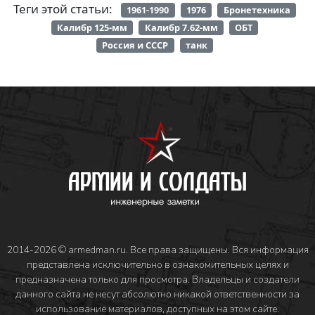
Теги этой статьи:
1961-1990
1976
Бронетехника
Калибр 125-мм
Калибр 7.62-мм
ОБТ
Россия и СССР
танк
2014-2026 © armedman.ru. Все права защищены. Вся информация
представлена исключительно в ознакомительных целях и
предназначена только для просмотра. Владельцы и создатели
данного сайта не несут абсолютно никакой ответственности за
использование материалов, доступных на этом сайте.