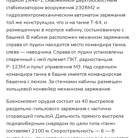
пушкой 2А46-1, снабженной двухплоскостным
стабилизатором вооружения 2Э28М2 и
гидроэлектромеханическим автоматом заряжания
той же конструкции, что и на танке Т-64, и
размещенную в корпусе кабину, состыкованную с
башней. В кабине расположен механизм заряжания,
справа от пушки находится место командира танка,
слева — наводчика. Справа от пушки установлены
спаренный с ней пулемет ПКТ, радиостанция
Р-123М и пульт управления М3. Над сиденьем
командира танка в башне имеется командирская
башенка с люком. За стенками кабины размещен
кольцевой конвейер механизма заряжания.
Боекомплект орудия состоит из 40 выстрелов
раздельно-гильзового заряжания с частично
сгорающей гильзой. Дальность прямого выстрела
подкалиберным снарядом по цели типа «танк»
составляет 2100 м. Скорострельность — 6 — 8