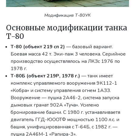
Модификация Т-80УК
Основные модификации танка
Т-80
Т-80 (объект 219 сп 2)
— базовый вариант.
Боевая масса 42 т. Эки-паж 3 человека. Серийное
производство осуществлялось на ЛКЗс 1976 по
1978 г.
Т-80Б (объект 219Р, 1978 г.)
— танк имеет
комплекс управляемого вооружения 9К112-1
«Кобра» и систему управления огнем 1АЗЗ.
Вооружение — пушка 2А46-2, система запуска
дымовых гранат 902А «Туча». Усилено
бронирование башни. С 1980 г. устанавливаетя
двигатель ГГД-ЮООТФ мощностью 1100 л.с. и
башня, унифицированная с Т-64Б, с 1982 г. —
пушка 2А46М-1 «Рапира-3».