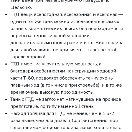
танк даже при температуре -40 градусов по
Цельсию.
ГТД вещь всепогодная, всесезонная и всеядная —
один и тот же танк можно использовать в самых
разных климатических поясах без необходимости
переоснащения силовой установки
дополнительными фильтрами и и т.п. Вид топлива
для такой машины не критичен — главное, чтоб
горело хорошо!
ГТД имеет исключительную мощность, а
благодаря особенностям конструкции ходовой
части Т-80, позволяет обеспечить танку очень
плавный ход (в том числе при стрельбе), и в то же
время очень высокую проходимость.
Танк с ГТД не заглохнет наткнувшись на прочное
препятствие, по типу каменной стены.
Расход топлива для ГТД, не менее, чем в 1,5-2
раза выше, чем для дизеля. Соответственно, при
сопоставимом объеме топлива, запас хода танка с