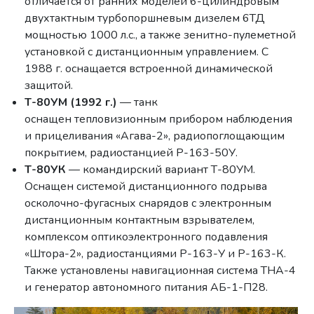
отличается от ранних моделей 6-цилиндровым
двухтактным турбопоршневым дизелем 6ТД
мощностью 1000 л.с., а также зенитно-пулеметной
установкой с дистанционным управлением. С
1988 г. оснащается встроенной динамической
защитой.
Т-80УМ (1992 г.)
— танк
оснащен тепловизионным прибором наблюдения
и прицеливания «Агава-2», радиопоглощающим
покрытием, радиостанцией Р-163-50У.
Т-80УК
— командирский вариант Т-80УМ.
Оснащен системой дистанционного подрыва
осколочно-фугасных снарядов с электронным
дистанционным контактным взрывателем,
комплексом оптикоэлектронного подавления
«Штора-2», радиостанциями Р-163-У и Р-163-К.
Также установлены навигационная система ТНА-4
и генератор автономного питания АБ-1-П28.