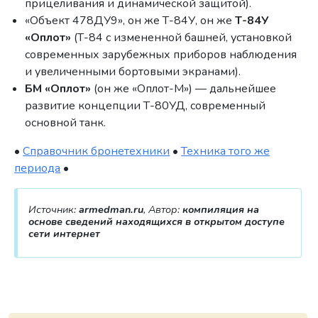
прицеливания и динамической защитой).
«Объект 478ДУ9», он же Т-84У, он же
Т-84У
«Оплот»
(Т-84 с измененной башней, установкой
современных зарубежных приборов наблюдения
и увеличенными бортовыми экранами).
БМ «Оплот»
(он же «Оплот-М») — дальнейшее
развитие концепции Т-80УД, современный
основной танк.
•
Справочник бронетехники
•
Техника того же
периода
•
Источник:
armedman.ru
, Автор:
компиляция на
основе сведений находящихся в открытом доступе
сети интернет