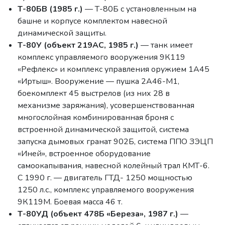
Т-80БВ (1985 г.)
— Т-80Б с установленным на
башне и корпусе комплектом навесной
динамической защиты.
Т-80У (объект 219АС, 1985 г.)
— танк имеет
комплекс управляемого вооружения 9К119
«Рефлекс» и комплекс управления оружием 1А45
«Иртыш». Вооружение — пушка 2А46-М1,
боекомплект 45 выстрелов (из них 28 в
механизме заряжания), усовершенствованная
многослойная комбинированная броня с
встроенной динамической защитой, система
запуска дымовых гранат 902Б, система ППО ЗЭЦП
«Иней», встроенное оборудование
самоокапывания, навесной колейный трал КМТ-6.
С 1990 г. — двигатель ГТД- 1250 мощностью
1250 л.с., комплекс управляемого вооружения
9К119М. Боевая масса 46 т.
Т-80УД (объект 478Б «Береза», 1987 г.)
—