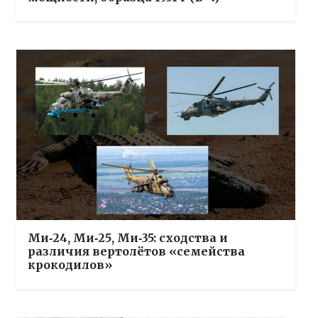
Ми‑24, Ми‑25, Ми‑35: сходства и
различия вертолётов «семейства
крокодилов»