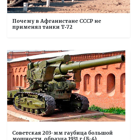
Почему в Афганистане СССР не
применял танки Т‑72
Советская 203-мм гаубица большой
мощности, образца 1931 г (Б-4)