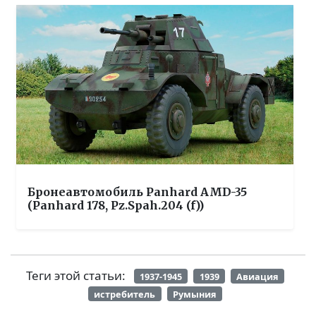
Бронеавтомобиль Panhard AMD-35
(Panhard 178, Pz.Spah.204 (f))
Теги этой статьи:
1937-1945
1939
Авиация
истребитель
Румыния