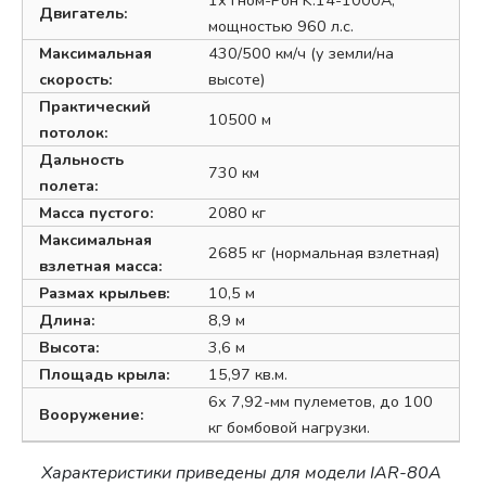
1х Гном-Рон K.14-1000A,
Двигатель:
мощностью 960 л.с.
Максимальная
430/500 км/ч (у земли/на
скорость:
высоте)
Практический
10500 м
потолок:
Дальность
730 км
полета:
Масса пустого:
2080 кг
Максимальная
2685 кг (нормальная взлетная)
взлетная масса:
Размах крыльев:
10,5 м
Длина:
8,9 м
Высота:
3,6 м
Площадь крыла:
15,97 кв.м.
6х 7,92-мм пулеметов, до 100
Вооружение:
кг бомбовой нагрузки.
Характеристики приведены для модели IAR-80A