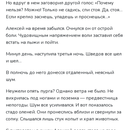
Но вдруг в нем заговорил другой голос: «Почему
нельзя? Можно! Только не садись, спи стоя. Да, стоя…
Если крепко заснешь, упадешь и проснешься…»
Алексей на время забылся. Очнулся он от острой
боли. Чудовищным напряжением воли заставил себя
встать на лыжи и пойти.
Минул день, наступила третья ночь. Шведов все шел
и шел…
В полночь до него донесся отдаленный, неясный
шум.
Неужели опять пурга? Однако ветра не было. Не
вихрилась под ногами и поземка — предвестница
непогоды. Шум все усиливался. И вот показалось
стадо оленей. Они пронеслись вблизи и свернули за
сопку. Слышался лишь стук копыт и храп животных.