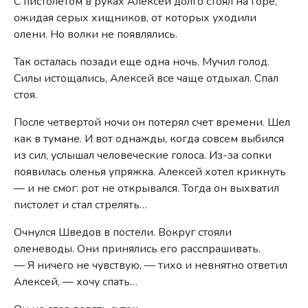
С пистолетом в руках Алексей долго стоял на горе,
ожидая серых хищников, от которых уходили
олени. Но волки не появлялись.
Так осталась позади еще одна ночь. Мучил голод.
Силы истощались, Алексей все чаще отдыхал. Спал
стоя.
После четвертой ночи он потерял счет времени. Шел
как в тумане. И вот однажды, когда совсем выбился
из сил, услышал человеческие голоса. Из-за сопки
появилась оленья упряжка. Алексей хотел крикнуть
— и не смог: рот не открывался. Тогда он выхватил
пистолет и стал стрелять…
Очнулся Шведов в постели. Вокруг стояли
оленеводы. Они принялись его расспрашивать.
— Я ничего не чувствую, — тихо и невнятно ответил
Алексей, — хочу спать…