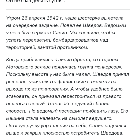
Он не спал девять суток…
Утром 26 апреля 1942 г. наша шестерка вылетела
на очередное задание. Повел ее Шведов. Ведомым
у него был сержант Савин. Мы спешили, чтобы
успеть перехватить бомбардировщиков над
территорией, занятой противником.
Когда приблизились к линии фронта, со стороны
Мотовского залива появилась группа «юнкерсов».
Поскольку высота у нас была малая, Шведов принял
решение: уничтожать фашистские самолеты на
выходе их из пикирования. А чтобы удобнее было
атаковать, он приказал перестроиться из правого
пеленга в левый. Тотчас же ведущий сбавил
скорость. Но ведомый поспешил прибавить газу. Его
машина стала налезать на самолет ведущего.
Потянув ручку управления на себя, Савин поднялся
выше и закрыл плоскостью истребитель Шведова.