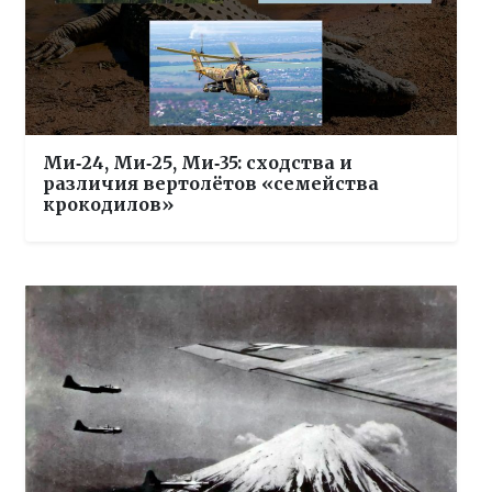
Ми‑24, Ми‑25, Ми‑35: сходства и
различия вертолётов «семейства
крокодилов»