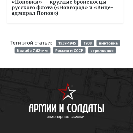
«Поповки» — круглые броненосцы
русского флота («Новгород» и «Вице-
адмирал Попов»)
Теги этой статьи:
1937-1945
1938
винтовка
Калибр 7.62-мм
Россия и СССР
стрелковое