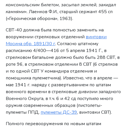
комсомольским билетом, засыпал землей, закидал
камнями».
Лаенков Ф.И., старший сержант 455 сп
(«Героическая оборона», 1963).
СВТ-40 должна была полностью заменить на
вооружении стрелковых отделений
винтовки
Мосина обр. 1891/30 г
. Согласно штатному
расписанию 4/400—416 от 5 апреля 1941 Г., в
стрелковом батальоне должно было быть 288 СВТ, в
роте 96, в стрелковом отделении 8 СВТ (6 стрелков
и по одной СВТ У командира отделения и
помощника пулеметчика). Известно, что в апреле —
мае 1941 г. наряду с развертыванием по штатам
военного времени в стрелковые дивизии западного
Военного Округа, в т.ч. 6 и 42 сд поступило много
оружия современных образцов (пистолеты-
пулеметы ППД,
пулеметы ДС-З9
, винтовки СВТ).
Полного перевооружения по новым штатам