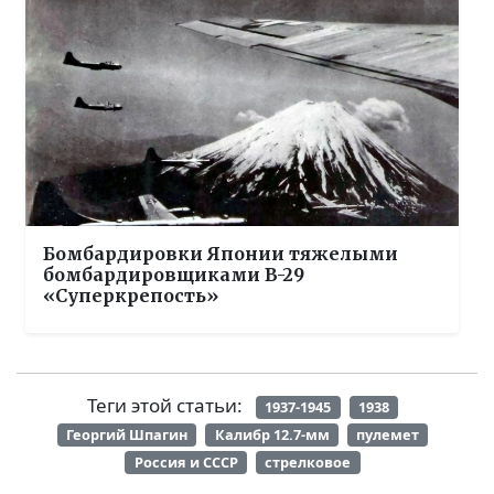
Бомбардировки Японии тяжелыми
бомбардировщиками B-29
«Суперкрепость»
Теги этой статьи:
1937-1945
1938
Георгий Шпагин
Калибр 12.7-мм
пулемет
Россия и СССР
стрелковое