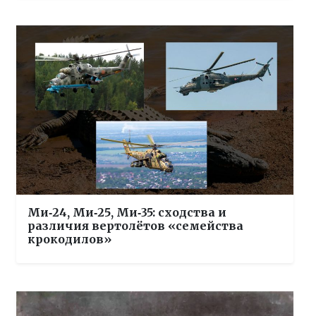
Ми‑24, Ми‑25, Ми‑35: сходства и
различия вертолётов «семейства
крокодилов»