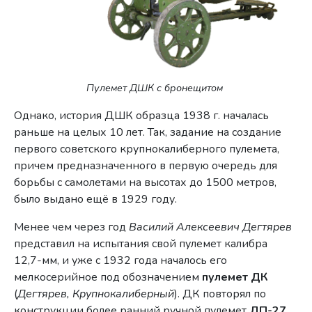
Пулемет ДШК с бронещитом
Однако, история ДШК образца 1938 г. началась
раньше на целых 10 лет. Так, задание на создание
первого советского крупнокалиберного пулемета,
причем предназначенного в первую очередь для
борьбы с самолетами на высотах до 1500 метров,
было выдано ещё в 1929 году.
Менее чем через год
Василий Алексеевич Дегтярев
представил на испытания свой пулемет калибра
12,7-мм, и уже с 1932 года началось его
мелкосерийное под обозначением
пулемет ДК
(
Дегтярев, Крупнокалиберный
). ДК повторял по
конструкции более ранний ручной пулемет
ДП-27